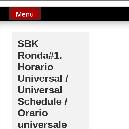
Skip
luciolopezgp
to
Lucio Lopez GP
Menu
content
SBK
Ronda#1.
Horario
Universal /
Universal
Schedule /
Orario
universale