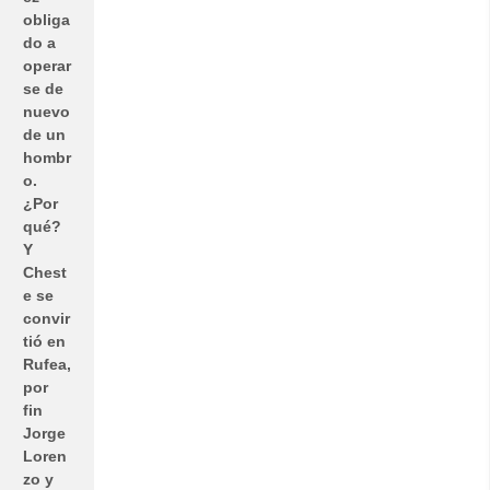
obliga
do a
operar
se de
nuevo
de un
hombr
o.
¿Por
qué?
Y
Chest
e se
convir
tió en
Rufea,
por
fin
Jorge
Loren
zo y