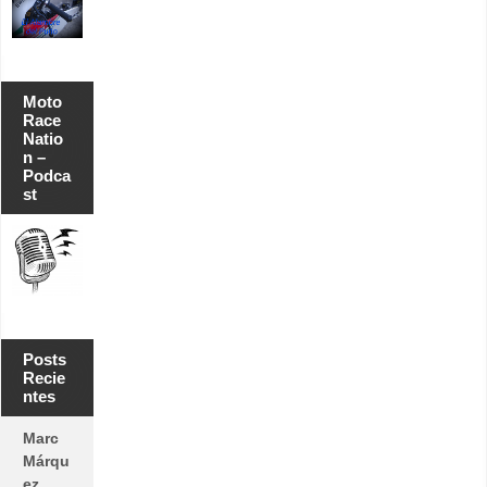
Moto
Race
Natio
n –
Podca
st
Posts
Recie
ntes
Marc
Márqu
ez