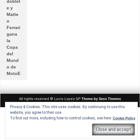
doblet
e y
Matte
o
Ferrari
gana
la
Copa
del
Mund
o de
MotoE
All rights reserved © Lucio Lopez GP
Theme by Seos Themes
Privacy & Cookies: This site uses cookies. By continuing to use this
website, you agree to their use.
To find out more, including how to control cookies, see here:
Cookie Policy