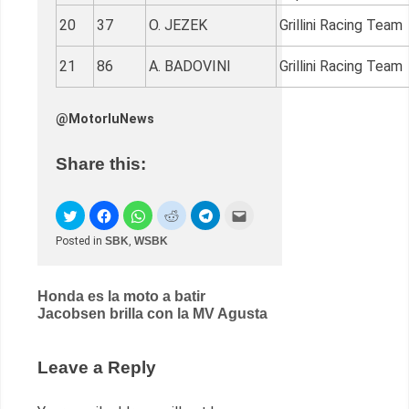
20
37
O. JEZEK
Grillini Racing Te
21
86
A. BADOVINI
Grillini Racing Te
@MotorluNews
Share this:
Posted in
SBK
,
WSBK
Post
Honda es la moto a batir
Jacobsen brilla con la MV Agusta
navigation
Leave a Reply