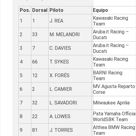
Pos.
Dorsal
Piloto
Equipo
Kawasaki Racing
1
1
J. REA
Team
Aruba.it Racing –
2
33
M. MELANDRI
Ducati
Aruba.it Racing –
3
7
C. DAVIES
Ducati
Kawasaki Racing
4
66
T. SYKES
Team
BARNI Racing
5
12
X. FORÉS
Team
MV Agusta Reparto
6
2
L. CAMIER
Corse
7
32
L. SAVADORI
Milwaukee Aprilia
Pata Yamaha Officia
8
22
A. LOWES
WorldSBK Team
Althea BMW Racing
9
81
J. TORRES
Team