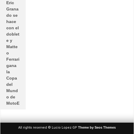
Eric
Grana
do se
hace
con el
doblet
e y
Matte
o
Ferrari
gana
la
Copa
del
Mund
o de
MotoE
All rights reserved © Lucio Lopez GP
Theme by Seos Themes