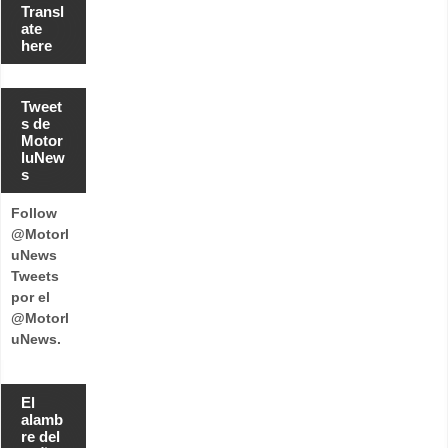
Transl
ate
here
Tweet
s de
Motor
luNew
s
Follow
@Motorl
uNews
Tweets
por el
@Motorl
uNews.
El
alamb
re del