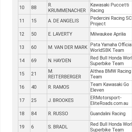
R.
Kawasaki Puccetti
10
88
KRUMMENACHER
Racing
Pedercini Racing SC
11
15
A. DE ANGELIS
Project
12
50
E. LAVERTY
Milwaukee Aprilia
Pata Yamaha Officia
13
60
M. VAN DER MARK
WorldSBK Team
Red Bull Honda Wor
14
69
N. HAYDEN
Superbike Team
M.
Althea BMW Racing
15
21
REITERBERGER
Team
Team Kawasaki Go
16
40
R. RAMOS
Eleven
ERMotorsport-
17
25
J. BROOKES
EliteRoads.com.
18
84
R. RUSSO
Guandalini Racing
Red Bull Honda Wor
19
6
S. BRADL
Superbike Team