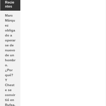
Recie
ntes
Marc
Márqu
ez
obliga
do a
operar
se de
nuevo
de un
hombr
o.
¿Por
qué?
Y
Chest
e se
convir
tió en
Rufea,