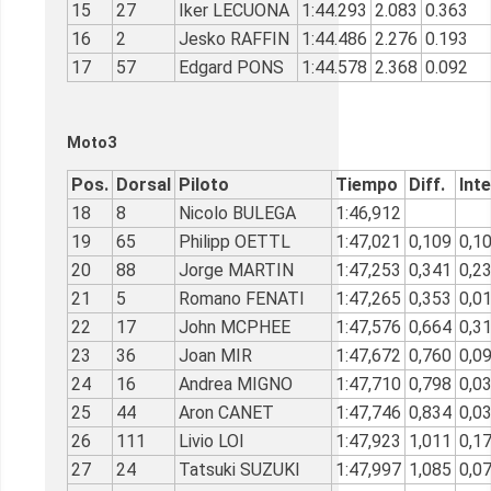
15
27
Iker LECUONA
1:44.293
2.083
0.363
16
2
Jesko RAFFIN
1:44.486
2.276
0.193
17
57
Edgard PONS
1:44.578
2.368
0.092
Moto3
Pos.
Dorsal
Piloto
Tiempo
Diff.
Int
18
8
Nicolo BULEGA
1:46,912
19
65
Philipp OETTL
1:47,021
0,109
0,1
20
88
Jorge MARTIN
1:47,253
0,341
0,2
21
5
Romano FENATI
1:47,265
0,353
0,0
22
17
John MCPHEE
1:47,576
0,664
0,3
23
36
Joan MIR
1:47,672
0,760
0,0
24
16
Andrea MIGNO
1:47,710
0,798
0,0
25
44
Aron CANET
1:47,746
0,834
0,0
26
111
Livio LOI
1:47,923
1,011
0,1
27
24
Tatsuki SUZUKI
1:47,997
1,085
0,0