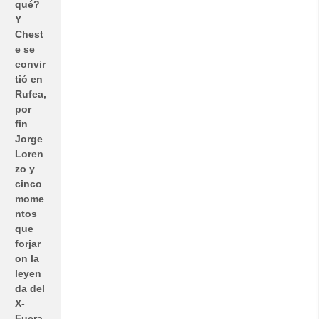
qué?
Y
Chest
e se
convir
tió en
Rufea,
por
fin
Jorge
Loren
zo y
cinco
mome
ntos
que
forjar
on la
leyen
da del
X-
Fuera