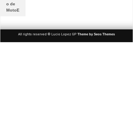
o de
MotoE
All rights reserved © Lucio Lopez GP
Theme by Seos Themes