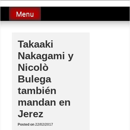
Skip
luciolopezgp
to
Lucio Lopez GP
Menu
content
Takaaki
Nakagami y
Nicolò
Bulega
también
mandan en
Jerez
Posted on
22/02/2017