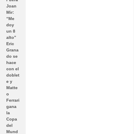
Joan
Mir:
“Me
doy
un 8
alto”
Eric
Grana
do se
hace
con el
doblet
e y
Matte
o
Ferrari
gana
la
Copa
del
Mund