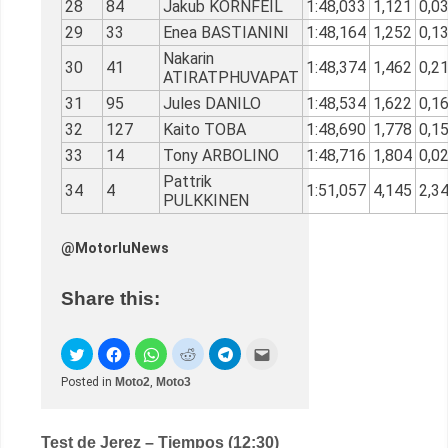
28
84
Jakub KORNFEIL
1:48,033
1,121
0,0
29
33
Enea BASTIANINI
1:48,164
1,252
0,1
Nakarin
30
41
1:48,374
1,462
0,2
ATIRATPHUVAPAT
31
95
Jules DANILO
1:48,534
1,622
0,1
32
127
Kaito TOBA
1:48,690
1,778
0,1
33
14
Tony ARBOLINO
1:48,716
1,804
0,0
Pattrik
34
4
1:51,057
4,145
2,3
PULKKINEN
@MotorluNews
Share this:
Posted in
Moto2
,
Moto3
Post
Test de Jerez – Tiempos (12:30)