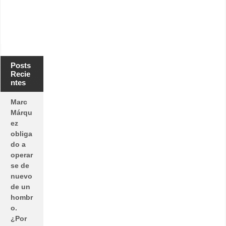
Posts
Recie
ntes
Marc
Márqu
ez
obliga
do a
operar
se de
nuevo
de un
hombr
o.
¿Por