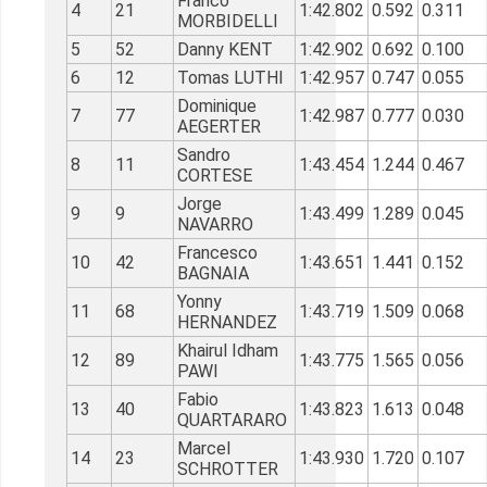
Franco
4
21
1:42.802
0.592
0.311
MORBIDELLI
5
52
Danny KENT
1:42.902
0.692
0.100
6
12
Tomas LUTHI
1:42.957
0.747
0.055
Dominique
7
77
1:42.987
0.777
0.030
AEGERTER
Sandro
8
11
1:43.454
1.244
0.467
CORTESE
Jorge
9
9
1:43.499
1.289
0.045
NAVARRO
Francesco
10
42
1:43.651
1.441
0.152
BAGNAIA
Yonny
11
68
1:43.719
1.509
0.068
HERNANDEZ
Khairul Idham
12
89
1:43.775
1.565
0.056
PAWI
Fabio
13
40
1:43.823
1.613
0.048
QUARTARARO
Marcel
14
23
1:43.930
1.720
0.107
SCHROTTER