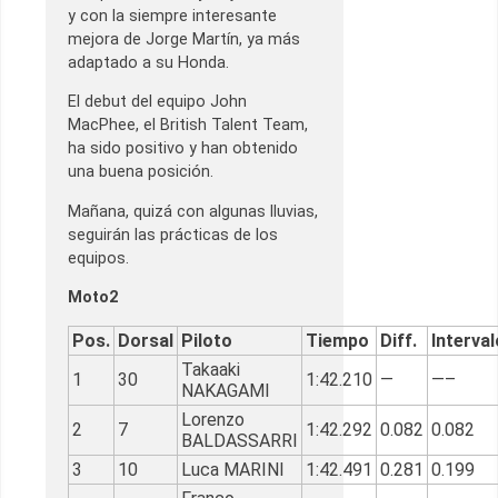
y con la siempre interesante
mejora de Jorge Martín, ya más
adaptado a su Honda.
El debut del equipo John
MacPhee, el British Talent Team,
ha sido positivo y han obtenido
una buena posición.
Mañana, quizá con algunas lluvias,
seguirán las prácticas de los
equipos.
Moto2
Pos.
Dorsal
Piloto
Tiempo
Diff.
Interval
Takaaki
1
30
1:42.210
—
—–
NAKAGAMI
Lorenzo
2
7
1:42.292
0.082
0.082
BALDASSARRI
3
10
Luca MARINI
1:42.491
0.281
0.199