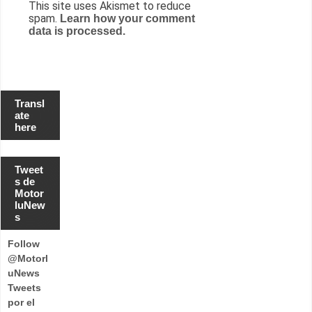
This site uses Akismet to reduce
spam.
Learn how your comment
data is processed.
Transl
ate
here
Tweet
s de
Motor
luNew
s
Follow
@Motorl
uNews
Tweets
por el