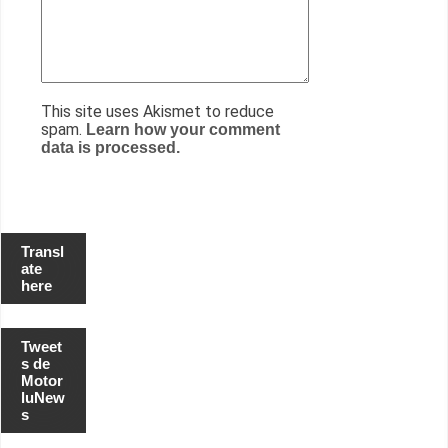
This site uses Akismet to reduce
spam.
Learn how your comment
data is processed.
Transl
ate
here
Tweet
s de
Motor
luNew
s