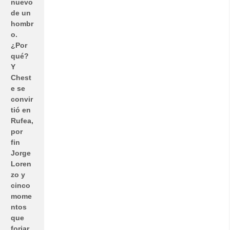
nuevo
de un
hombr
o.
¿Por
qué?
Y
Chest
e se
convir
tió en
Rufea,
por
fin
Jorge
Loren
zo y
cinco
mome
ntos
que
forjar