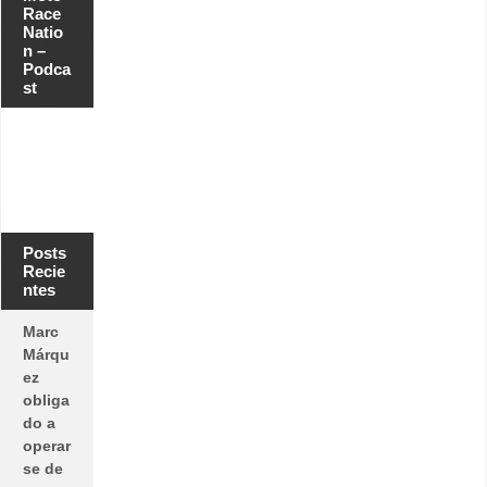
Race
Natio
n –
Podca
st
Posts
Recie
ntes
Marc
Márqu
ez
obliga
do a
operar
se de