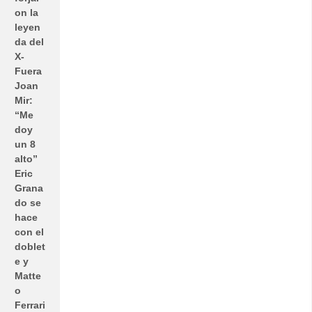
on la
leyen
da del
X-
Fuera
Joan
Mir:
“Me
doy
un 8
alto”
Eric
Grana
do se
hace
con el
doblet
e y
Matte
o
Ferrari