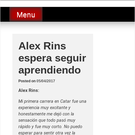
Skip
luciolopezgp
to
Lucio Lopez GP
Menu
content
Alex Rins
espera seguir
aprendiendo
Posted on
05/04/2017
Alex Rins:
Mi primera carrera en Catar fue una
experiencia muy excitante y
honestamente me dejó con la
sensación que todo pasó muy
rápido y fue muy corto. No puedo
esperar para sentir otra vez la