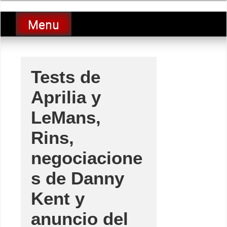
Skip
luciolopezgp
to
Lucio Lopez GP
Menu
content
Tests de
Aprilia y
LeMans,
Rins,
negociacione
s de Danny
Kent y
anuncio del