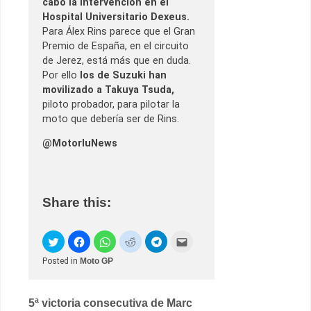
cabo la intervención en el
Hospital Universitario Dexeus.
Para Álex Rins parece que el Gran
Premio de España, en el circuito
de Jerez, está más que en duda.
Por ello
los de Suzuki han
movilizado a Takuya Tsuda,
piloto probador, para pilotar la
moto que debería ser de Rins.
@MotorluNews
Share this:
Posted in
Moto GP
Post
5ª victoria consecutiva de Marc