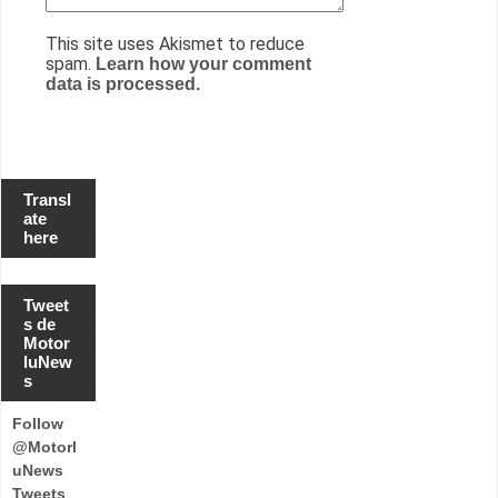
This site uses Akismet to reduce
spam.
Learn how your comment
data is processed.
Transl
ate
here
Tweet
s de
Motor
luNew
s
Follow
@Motorl
uNews
Tweets