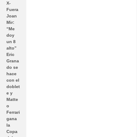
X-
Fuera
Joan
Mir:
“Me
doy
un 8
alto”
Eric
Grana
do se
hace
con el
doblet
e y
Matte
o
Ferrari
gana
la
Copa