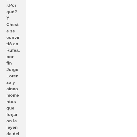
¿Por
qué?
Y
Chest
e se
convir
tió en
Rufea,
por
fin
Jorge
Loren
zo y
cinco
mome
ntos
que
forjar
on la
leyen
da del