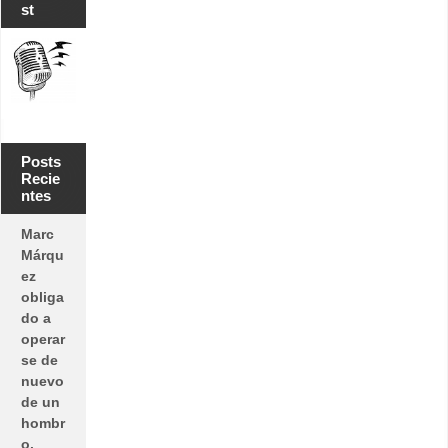
st
Posts
Recie
ntes
Marc
Márqu
ez
obliga
do a
operar
se de
nuevo
de un
hombr
o.