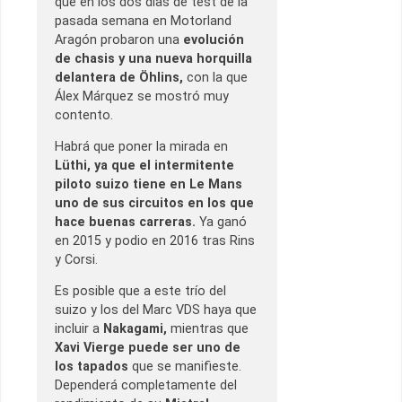
que en los dos días de test de la
pasada semana en Motorland
Aragón probaron una
evolución
de chasis y una nueva horquilla
delantera de Öhlins,
con la que
Álex Márquez se mostró muy
contento.
Habrá que poner la mirada en
Lüthi, ya que el intermitente
piloto suizo tiene en Le Mans
uno de sus circuitos en los que
hace buenas carreras.
Ya ganó
en 2015 y podio en 2016 tras Rins
y Corsi.
Es posible que a este trío del
suizo y los del Marc VDS haya que
incluir a
Nakagami,
mientras que
Xavi Vierge puede ser uno de
los tapados
que se manifieste.
Dependerá completamente del