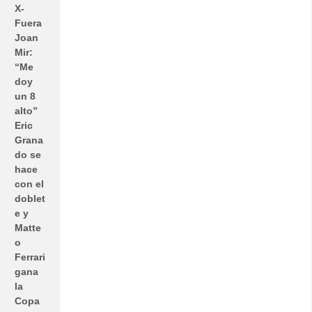
X-
Fuera
Joan
Mir:
“Me
doy
un 8
alto”
Eric
Grana
do se
hace
con el
doblet
e y
Matte
o
Ferrari
gana
la
Copa