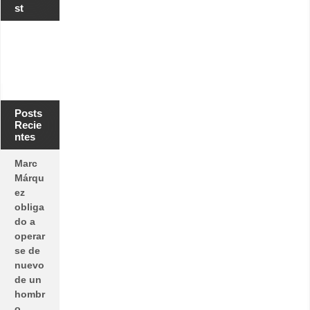
st
Posts
Recie
ntes
Marc
Márqu
ez
obliga
do a
operar
se de
nuevo
de un
hombr
o.