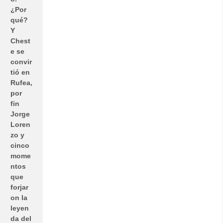
¿Por
qué?
Y
Chest
e se
convir
tió en
Rufea,
por
fin
Jorge
Loren
zo y
cinco
mome
ntos
que
forjar
on la
leyen
da del