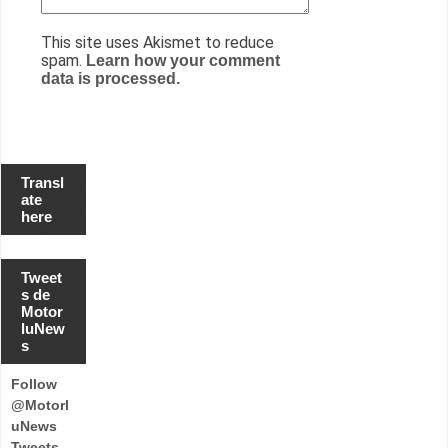
This site uses Akismet to reduce
spam.
Learn how your comment
data is processed.
Transl
ate
here
Tweet
s de
Motor
luNew
s
Follow
@Motorl
uNews
Tweets