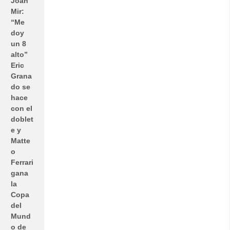
Joan
Mir:
“Me
doy
un 8
alto”
Eric
Grana
do se
hace
con el
doblet
e y
Matte
o
Ferrari
gana
la
Copa
del
Mund
o de