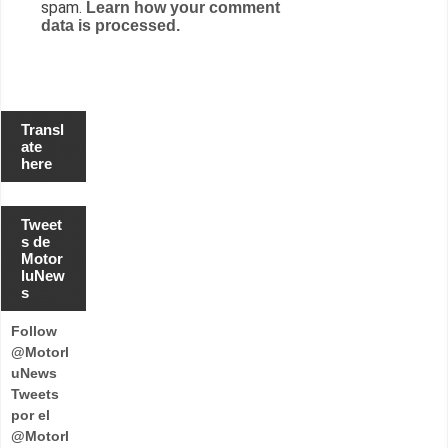
spam.
Learn how your comment
data is processed.
Transl
ate
here
Tweet
s de
Motor
luNew
s
Follow
@Motorl
uNews
Tweets
por el
@Motorl