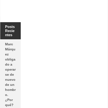
Posts
Recie
ntes
Marc
Márqu
ez
obliga
do a
operar
se de
nuevo
de un
hombr
o.
¿Por
qué?