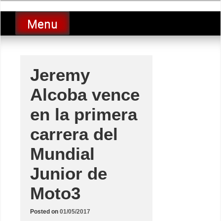
Skip
luciolopezgp
to
Lucio Lopez GP
Menu
content
Jeremy
Alcoba vence
en la primera
carrera del
Mundial
Junior de
Moto3
Posted on
01/05/2017