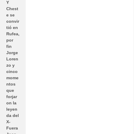
Y
Chest
e se
convir
tió en
Rufea,
por
fin
Jorge
Loren
zo y
cinco
mome
ntos
que
forjar
on la
leyen
da del
X-
Fuera