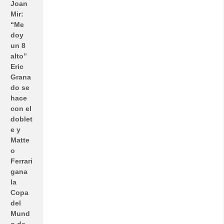
Joan
Mir:
“Me
doy
un 8
alto”
Eric
Grana
do se
hace
con el
doblet
e y
Matte
o
Ferrari
gana
la
Copa
del
Mund
o de