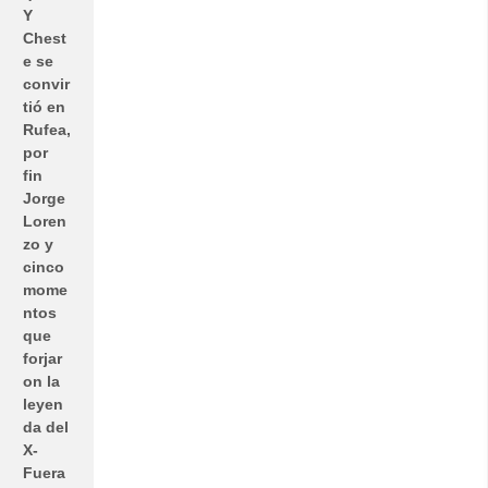
Y
Chest
e se
convir
tió en
Rufea,
por
fin
Jorge
Loren
zo y
cinco
mome
ntos
que
forjar
on la
leyen
da del
X-
Fuera