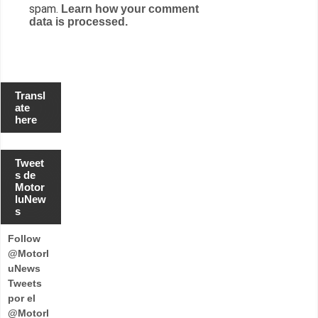
spam.
Learn how your comment
data is processed.
Transl
ate
here
Tweet
s de
Motor
luNew
s
Follow
@Motorl
uNews
Tweets
por el
@Motorl