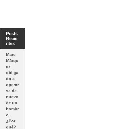
Posts
Recie
ntes
Marc
Márqu
ez
obliga
do a
operar
se de
nuevo
de un
hombr
o.
¿Por
qué?