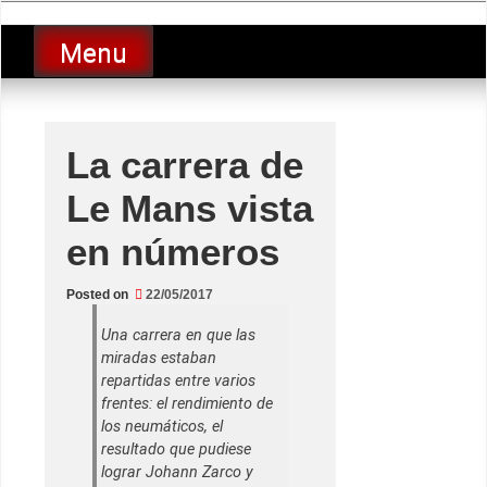
Skip
luciolopezgp
to
Lucio Lopez GP
Menu
content
La carrera de
Le Mans vista
en números
Posted on
22/05/2017
Una carrera en que las
miradas estaban
repartidas entre varios
frentes: el rendimiento de
los neumáticos, el
resultado que pudiese
lograr Johann Zarco y