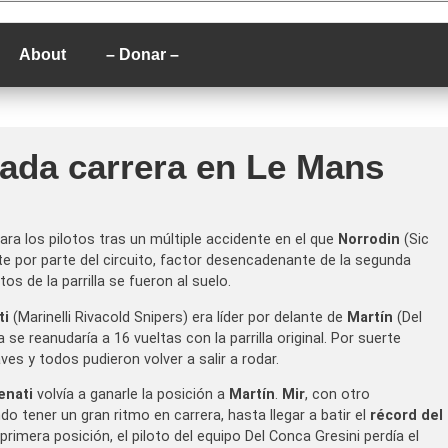
P
About
– Donar –
tada carrera en Le Mans
ra los pilotos tras un múltiple accidente en el que
Norrodin
(Sic
e por parte del circuito, factor desencadenante de la segunda
s de la parrilla se fueron al suelo.
ti
(Marinelli Rivacold Snipers) era líder por delante de
Martín
(Del
 se reanudaría a 16 vueltas con la parrilla original. Por suerte
es y todos pudieron volver a salir a rodar.
enati
volvía a ganarle la posición a
Martín
.
Mir
, con otro
 tener un gran ritmo en carrera, hasta llegar a batir el
récord del
 primera posición, el piloto del equipo Del Conca Gresini perdía el