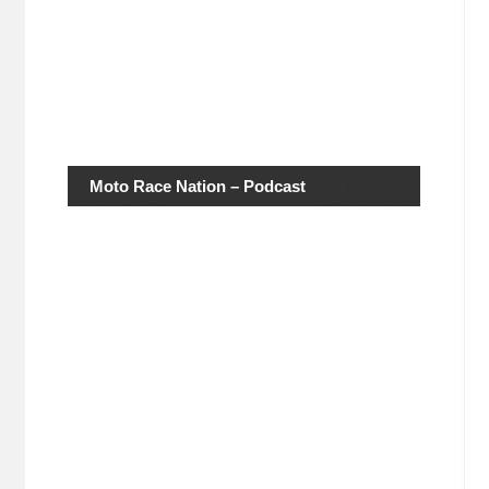
Moto Race Nation – Podcast
s
e