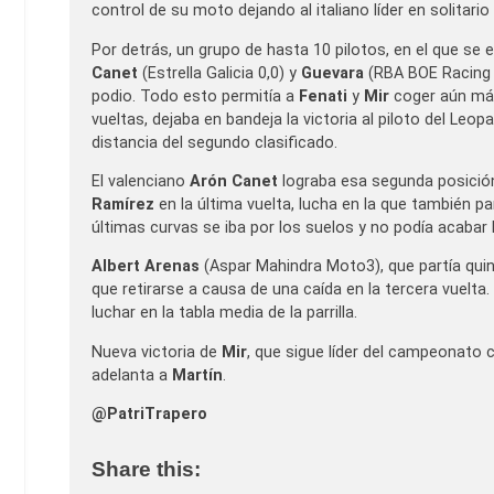
control de su moto dejando al italiano líder en solitario
Por detrás, un grupo de hasta 10 pilotos, en el que s
Canet
(Estrella Galicia 0,0) y
Guevara
(RBA BOE Racing T
podio. Todo esto permitía a
Fenati
y
Mir
coger aún más 
vueltas, dejaba en bandeja la victoria al piloto del Leo
distancia del segundo clasificado.
El valenciano
Arón Canet
lograba esa segunda posición
Ramírez
en la última vuelta, lucha en la que también pa
últimas curvas se iba por los suelos y no podía acabar l
Albert Arenas
(Aspar Mahindra Moto3), que partía qui
que retirarse a causa de una caída en la tercera vuelt
luchar en la tabla media de la parrilla.
Nueva victoria de
Mir
, que sigue líder del campeonato
adelanta a
Martín
.
@PatriTrapero
Share this: