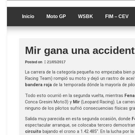
Skip
luciolopezgp
to
Lucio Lopez G
content
Inicio
Moto GP
WSBK
FIM – CEV
Mir gana una acciden
Posted on
21/05/2017
La carrera de la categoría pequeña no empezaba bien pa
Racing Team) rompió su moto y dejó un rastro de aceit
bandera roja
de la temporada dónde la mayoría de piloto
Todo esto ocurrió en la segunda vuelta, mientras
Fena
Conca Gresini Moto3) y
Mir
(Leopard Racing). La carrera
ninguno de los pilotos sufrió consecuencias físicas grav
Salida muy parecida en esta segunda ocasión, donde
F
espectacular arranque, se colocaba tercero demostrando
circuito
bajando el crono a 1.42.485″. En la lucha por la