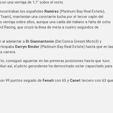
 con una ventaja de 1,1″ sobre el resto.
e encontraban los españoles
Ramírez
(Platinum Bay Real Estate),
eam), mantenían una constante lucha por el tercer cajón del
ventaja sobre ellos, aunque una caída del italiano a falta de ocho
pard Racing, que cruzó la línea de meta a cuatro segundos de
 al adelantar a
Di Giannantonio
(Del Conca Gresini Moto3) y
rticipaba
Darryn Binder
(Platinum Bay Real Estate) hasta que en la
a carrera.
nto, consiguió aguantar en las primeras posiciones hasta que tuvo
a. Aun así, el piloto gerundense ha demostrado estar capacitado para
 con 99 puntos seguido de
Fenati
con 65 y
Canet
tercero con 63 qu