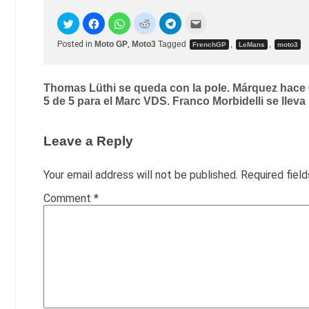
Posted in
Moto GP
,
Moto3
Tagged
,
,
FrenchGP
LeMans
moto3
Post
Thomas Lüthi se queda con la pole. Márquez hace 6
5 de 5 para el Marc VDS. Franco Morbidelli se lleva
navigation
Leave a Reply
Your email address will not be published.
Required fiel
Comment
*