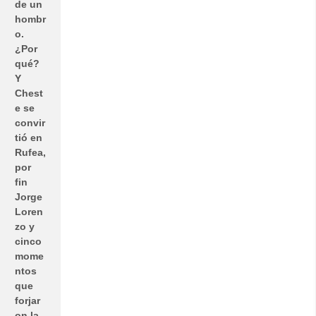
de un
hombr
o.
¿Por
qué?
Y
Chest
e se
convir
tió en
Rufea,
por
fin
Jorge
Loren
zo y
cinco
mome
ntos
que
forjar
on la