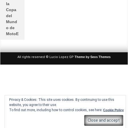
la
Copa
del
Mund
o de
MotoE
All rights reserved © Lucio Lopez GP
Theme by Seos Themes
Privacy & Cookies: This site uses cookies. By continuing to use this
website, you agree to their use.
To find out more, including how to control cookies, see here:
Cookie Policy