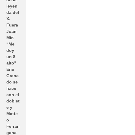
leyen
da del
X-
Fuera
Joan
Mir:
“Me
doy
un 8
alto”
Eric
Grana
do se
hace
con el
doblet
e y
Matte
o
Ferrari
gana