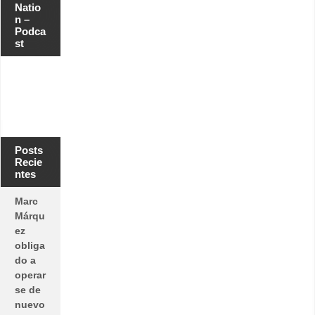
Natio
n –
Podca
st
Posts
Recie
ntes
Marc
Márqu
ez
obliga
do a
operar
se de
nuevo