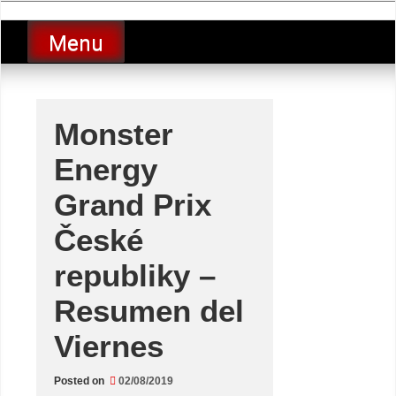
Skip
luciolopezgp
to
Lucio Lopez GP
Menu
content
Monster
Energy
Grand Prix
České
republiky –
Resumen del
Viernes
Posted on
02/08/2019