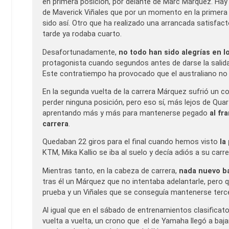
en primera posición, por delante de Marc Márquez. Hay
de Maverick Viñales que por un momento en la primera 
sido así. Otro que ha realizado una arrancada satisfac
tarde ya rodaba cuarto.
Desafortunadamente,
no todo han sido alegrías en 
protagonista cuando segundos antes de darse la salida
Este contratiempo ha provocado que el australiano no 
En la segunda vuelta de la carrera Márquez sufrió un con
perder ninguna posición, pero eso sí, más lejos de Qua
aprentando más y más para mantenerse pegado
al fr
carrera
.
Quedaban 22 giros para el final cuando hemos visto
la
KTM, Mika Kallio se iba al suelo y decía adiós a su carre
Mientras tanto, en la cabeza de carrera,
nada nuevo ba
tras él un Márquez que no intentaba adelantarle, pero q
prueba y un Viñales que se conseguía mantenerse terce
Al igual que en el sábado de entrenamientos clasificat
vuelta a vuelta, un crono que el de Yamaha llegó a baja