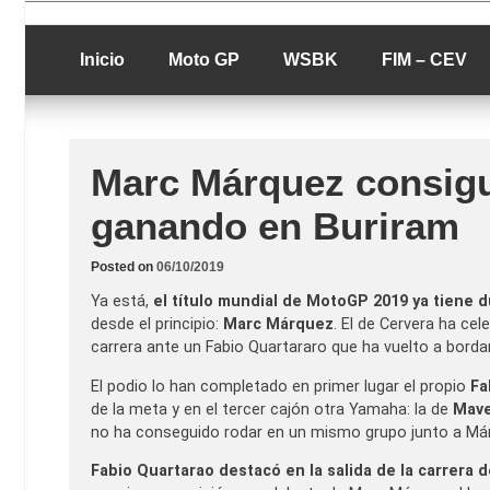
Skip
luciolopezgp
to
Lucio Lopez G
content
Inicio
Moto GP
WSBK
FIM – CEV
Marc Márquez consigu
ganando en Buriram
Posted on
06/10/2019
Ya está,
el título mundial de MotoGP 2019 ya tiene 
desde el principio:
Marc Márquez
. El de Cervera ha cel
carrera ante un Fabio Quartararo que ha vuelto a bordarl
El podio lo han completado en primer lugar el propio
Fa
de la meta y en el tercer cajón otra Yamaha: la de
Mave
no ha conseguido rodar en un mismo grupo junto a Már
Fabio Quartarao destacó en la salida de la carrera