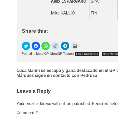
Aleix ESPARGARO
SPA
Mika KALLIO
FIN
Share this:
Posted in
Moto GP
,
MotoGP
Tagged
,
Fabio Quartararo
Marc Márqu
Post
Luca Marini se escapa y gana destacado en el GP d
Márquez sigue en contacto con Pedrosa
navigation
Leave a Reply
Your email address will not be published.
Required fiel
Comment
*