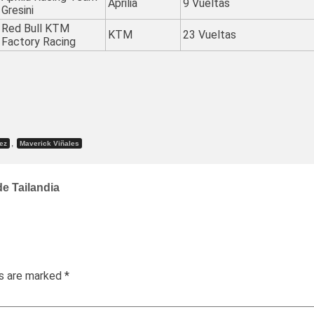
Aprilia
9 Vueltas
Gresini
Red Bull KTM
KTM
23 Vueltas
Factory Racing
,
ez
Maverick Viñales
e Tailandia
ds are marked
*