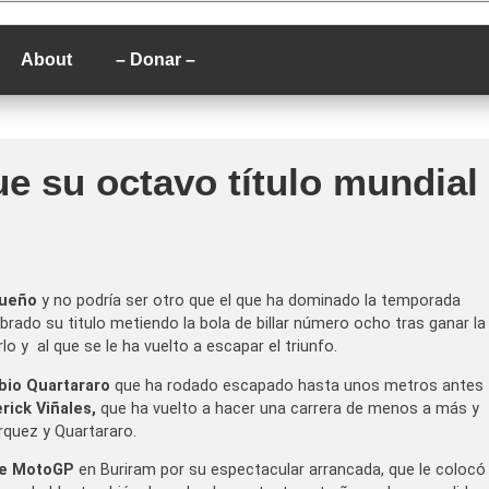
P
About
– Donar –
e su octavo título mundial
dueño
y no podría ser otro que el que ha dominado la temporada
ebrado su titulo metiendo la bola de billar número ocho tras ganar la
o y al que se le ha vuelto a escapar el triunfo.
bio Quartararo
que ha rodado escapado hasta unos metros antes
rick Viñales,
que ha vuelto a hacer una carrera de menos a más y
quez y Quartararo.
 de MotoGP
en Buriram por su espectacular arrancada, que le colocó