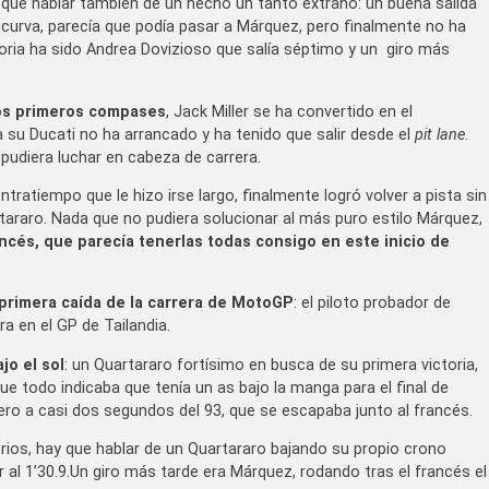
 que hablar también de un hecho un tanto extraño: un buena salida
curva, parecía que podía pasar a Márquez, pero finalmente no ha
toria ha sido Andrea Dovizioso que salía séptimo y un giro más
los primeros compases
, Jack Miller se ha convertido en el
 su Ducati no ha arrancado y ha tenido que salir desde el
pit lane
.
pudiera luchar en cabeza de carrera.
tratiempo que le hizo irse largo, finalmente logró volver a pista sin
rtararo. Nada que no pudiera solucionar al más puro estilo Márquez,
ancés, que parecía tenerlas todas consigo en este inicio de
 primera caída de la carrera de MotoGP
: el piloto probador de
ra en el GP de Tailandia.
jo el sol
: un Quartararo fortísimo en busca de su primera victoria,
ue todo indicaba que tenía un as bajo la manga para el final de
ro a casi dos segundos del 93, que se escapaba junto al francés.
orios, hay que hablar de un Quartararo bajando su propio crono
r al 1’30.9.Un giro más tarde era Márquez, rodando tras el francés el