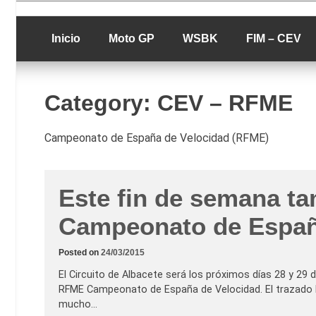
Skip
luciolopezgp
to
Lucio Lopez G
content
Inicio
Moto GP
WSBK
FIM – CEV
Category:
CEV – RFME
Campeonato de España de Velocidad (RFME)
Este fin de semana ta
Campeonato de Españ
Posted on
24/03/2015
El Circuito de Albacete será los próximos días 28 y 29 
RFME Campeonato de España de Velocidad. El trazado h
mucho…