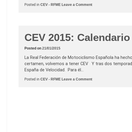
o
Posted in
CEV - RFME
Leave a Comment
n
E
s
t
e
f
i
CEV 2015: Calendario 
n
d
e
Posted on
21/01/2015
s
e
La Real Federación de Motociclismo Española ha hecho 
m
a
certamen, volvemos a tener CEV Y tras dos tempora
n
España de Velocidad. Para él…
a
t
a
o
Posted in
CEV - RFME
Leave a Comment
m
n
b
C
i
E
é
V
n
2
a
0
r
1
r
5
a
:
n
C
c
a
a
l