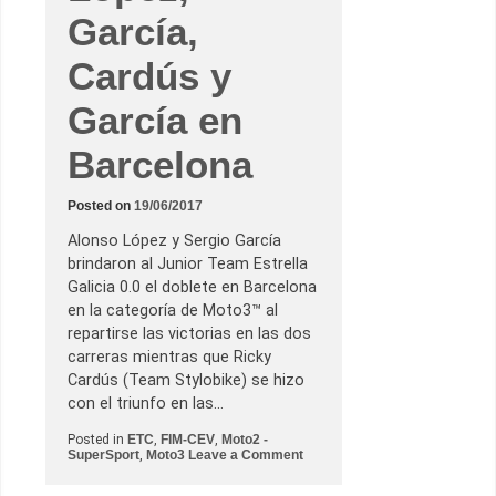
García,
Cardús y
García en
Barcelona
Posted on
19/06/2017
Alonso López y Sergio García
brindaron al Junior Team Estrella
Galicia 0.0 el doblete en Barcelona
en la categoría de Moto3™ al
repartirse las victorias en las dos
carreras mientras que Ricky
Cardús (Team Stylobike) se hizo
con el triunfo en las…
Posted in
ETC
,
FIM-CEV
,
Moto2 -
o
SuperSport
,
Moto3
Leave a Comment
n
V