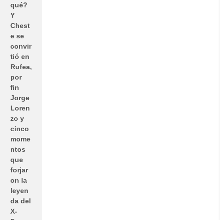
qué?
Y
Chest
e se
convir
tió en
Rufea,
por
fin
Jorge
Loren
zo y
cinco
mome
ntos
que
forjar
on la
leyen
da del
X-