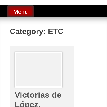
Skip
luciolopezgp
to
Lucio Lopez GP
Menu
content
Category:
ETC
Victorias de
López,