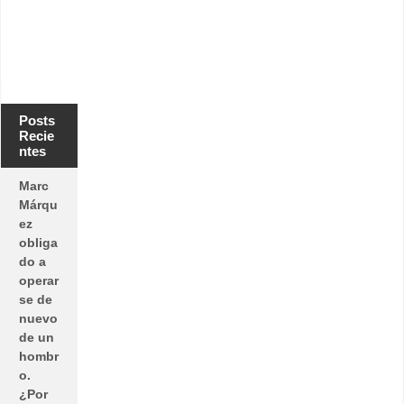
Posts
Recie
ntes
Marc
Márqu
ez
obliga
do a
operar
se de
nuevo
de un
hombr
o.
¿Por