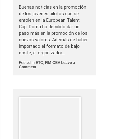
r
c
Buenas noticias en la promoción
í
de los jóvenes pilotos que se
a
e
enrolen en la European Talent
n
Cup: Dorna ha decidido dar un
B
a
paso más en la promoción de los
r
nuevos valores. Además de haber
c
e
importado el formato de bajo
l
coste, el organizador…
o
n
a
Posted in
ETC
,
FIM-CEV
Leave a
o
Comment
n
D
o
r
n
a
p
r
o
m
o
c
i
o
n
a