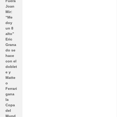
Fuera
Joan
Mir:
“Me
doy
un 8
alto”
Eric
Grana
do se
hace
con el
doblet
e y
Matte
o
Ferrari
gana
la
Copa
del
Mund