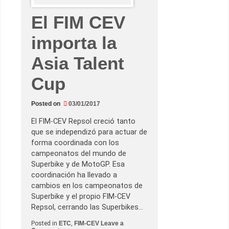
r
á
El FIM CEV
a
u
n
importa la
o
o
m
Asia Talent
á
s
p
Cup
i
l
o
t
Posted on
03/01/2017
o
s
El FIM-CEV Repsol creció tanto
d
que se independizó para actuar de
e
l
forma coordinada con los
a
campeonatos del mundo de
E
T
Superbike y de MotoGP. Esa
C
coordinación ha llevado a
cambios en los campeonatos de
Superbike y el propio FIM-CEV
Repsol, cerrando las Superbikes…
Posted in
ETC
,
FIM-CEV
Leave a