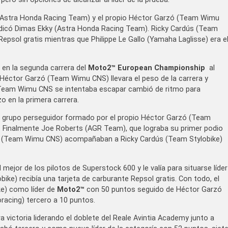
(Astra Honda Racing Team) y el propio Héctor Garzó (Team Wimu
judicó Dimas Ekky (Astra Honda Racing Team). Ricky Cardús (Team
epsol gratis mientras que Philippe Le Gallo (Yamaha Laglisse) era e
 en la segunda carrera del
Moto2™ European Championship
al
 Héctor Garzó (Team Wimu CNS) llevara el peso de la carrera y
e Team Wimu CNS se intentaba escapar cambió de ritmo para
zo en la primera carrera.
 grupo perseguidor formado por el propio Héctor Garzó (Team
 Finalmente Joe Roberts (AGR Team), que lograba su primer podio
 (Team Wimu CNS) acompañaban a Ricky Cardús (Team Stylobike)
ejor de los pilotos de Superstock 600 y le valía para situarse líder
bike) recibía una tarjeta de carburante Repsol gratis. Con todo, el
ke) como líder de
Moto2™
con 50 puntos seguido de Héctor Garzó
acing) tercero a 10 puntos.
ra victoria liderando el doblete del Reale Avintia Academy junto a