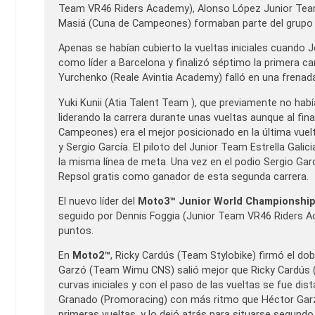
Team VR46 Riders Academy), Alonso López Junior Team 
Masiá (Cuna de Campeones) formaban parte del grupo c
Apenas se habían cubierto la vueltas iniciales cuando J
como líder a Barcelona y finalizó séptimo la primera c
Yurchenko (Reale Avintia Academy) falló en una frenada 
Yuki Kunii (Atia Talent Team ), que previamente no habí
liderando la carrera durante unas vueltas aunque al fin
Campeones) era el mejor posicionado en la última vuel
y Sergio García. El piloto del Junior Team Estrella Ga
la misma línea de meta. Una vez en el podio Sergio Garcí
Repsol gratis como ganador de esta segunda carrera.
El nuevo líder del
Moto3™ Junior World Championshi
seguido por Dennis Foggia (Junior Team VR46 Riders
puntos.
En
Moto2™
, Ricky Cardús (Team Stylobike) firmó el dob
Garzó (Team Wimu CNS) salió mejor que Ricky Cardús (T
curvas iniciales y con el paso de las vueltas se fue dist
Granado (Promoracing) con más ritmo que Héctor Garz
primeras vueltas, y lo dejó atrás para situarse segundo 