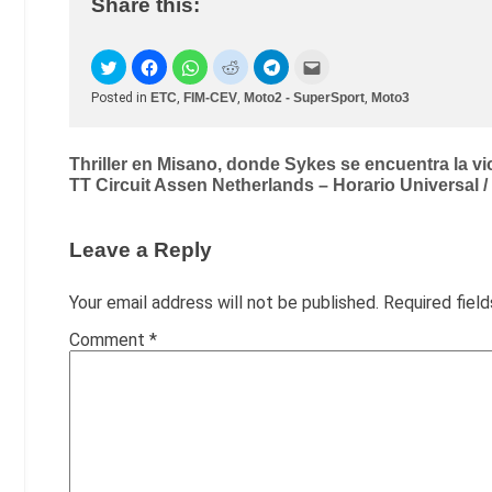
Share this:
Posted in
ETC
,
FIM-CEV
,
Moto2 - SuperSport
,
Moto3
Post
Thriller en Misano, donde Sykes se encuentra la vi
TT Circuit Assen Netherlands – Horario Universal /
navigation
Leave a Reply
Your email address will not be published.
Required fiel
Comment
*