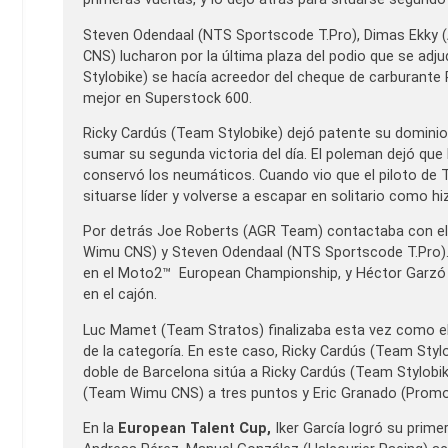
Steven Odendaal (NTS Sportscode T.Pro), Dimas Ekky 
CNS) lucharon por la última plaza del podio que se ad
Stylobike) se hacía acreedor del cheque de carburante R
mejor en Superstock 600.
Ricky Cardús (Team Stylobike) dejó patente su dominio
sumar su segunda victoria del día. El poleman dejó que
conservó los neumáticos. Cuando vio que el piloto d
situarse líder y volverse a escapar en solitario como hi
Por detrás Joe Roberts (AGR Team) contactaba con el
Wimu CNS) y Steven Odendaal (NTS Sportscode T.Pro).
en el Moto2™ European Championship, y Héctor Garzó
en el cajón.
Luc Mamet (Team Stratos) finalizaba esta vez como el m
de la categoría. En este caso, Ricky Cardús (Team Stylo
doble de Barcelona sitúa a Ricky Cardús (Team Stylobi
(Team Wimu CNS) a tres puntos y Eric Granado (Promor
En la
European Talent Cup,
Iker García logró su prime