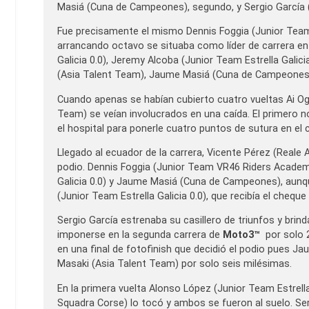
Masiá (Cuna de Campeones), segundo, y Sergio García (J
Fue precisamente el mismo Dennis Foggia (Junior Team 
arrancando octavo se situaba como líder de carrera en 
Galicia 0.0), Jeremy Alcoba (Junior Team Estrella Galici
(Asia Talent Team), Jaume Masiá (Cuna de Campeones) 
Cuando apenas se habían cubierto cuatro vueltas Ai O
Team) se veían involucrados en una caída. El primero n
el hospital para ponerle cuatro puntos de sutura en el 
Llegado al ecuador de la carrera, Vicente Pérez (Reale 
podio. Dennis Foggia (Junior Team VR46 Riders Academ
Galicia 0.0) y Jaume Masiá (Cuna de Campeones), aunqu
(Junior Team Estrella Galicia 0.0), que recibía el chequ
Sergio García estrenaba su casillero de triunfos y brinda
imponerse en la segunda carrera de
Moto3™
por solo 
en una final de fotofinish que decidió el podio pues J
Masaki (Asia Talent Team) por solo seis milésimas.
En la primera vuelta Alonso López (Junior Team Estrella
Squadra Corse) lo tocó y ambos se fueron al suelo. Serg