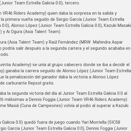
unior Team Estrella Galicia 0.0), tercero.
VR46 Riders Academy) quien daba la sorpresa en la salida y
la primera vuelta seguido de Sergio García (Junior Team Estrella
a 0.0), Alonso López (Junior Team Estrella Galicia 0.0), Kazuki Masaki
y Ai Ogura (Asia Talent Team).
gura (Asia Talent Team) y Raúl Fernández (MRW Mahindra Aspar
o podría salir después a la segunda carrera y el segundo acababa en
codo.
Avintia Academy) se unía al grupo cabecero donde se iba a decidir el
y) ganaba la carrera seguido de Alonso López (Junior Team Estrella
e la penalización del ganador daba la victoria a Alonso López
e de carburante Repsol gratis.
ba la segunda victoria del día al Junior Team Estrella Galicia 0.0 al
26 milésimas a Dennis Foggia (Junior Team VR46 Riders Academy)
aume Masiá (Cuna de Campeones) volvía al podio al superar a Kazuki
 Galicia 0.0) quedó fuera de juego cuando Yari Montella (SIC58
io García (Junior Team Estrella Galicia 0.0), Dennis Foggia (Junior