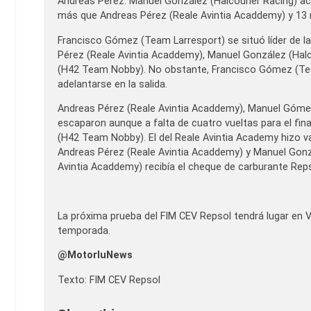
Andreas Pérez. Manuel González (Halcourier Racing) ac
más que Andreas Pérez (Reale Avintia Acaddemy) y 13
Francisco Gómez (Team Larresport) se situó líder de 
Pérez (Reale Avintia Acaddemy), Manuel González (Halc
(H42 Team Nobby). No obstante, Francisco Gómez (Tea
adelantarse en la salida.
Andreas Pérez (Reale Avintia Acaddemy), Manuel Gómez
escaparon aunque a falta de cuatro vueltas para el fina
(H42 Team Nobby). El del Reale Avintia Academy hizo va
Andreas Pérez (Reale Avintia Acaddemy) y Manuel Gonzál
Avintia Acaddemy) recibía el cheque de carburante Rep
La próxima prueba del FIM CEV Repsol tendrá lugar en Val
temporada.
@MotorluNews
Texto: FIM CEV Repsol