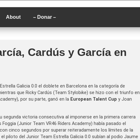
P
About
– Donar –
arcía, Cardús y García en
strella Galicia 0.0 el doblete en Barcelona en la categoría de
 mientras que Ricky Cardús (Team Stylobike) se hizo con el triunfo en
 Academy), por su parte, ganó en la
European Talent Cup
y Joan
u segunda victoria consecutiva al imponerse en la primera carrera
 Foggia (Junior Team VR46 Riders Academy) había pasado el
 con cinco segundos por superar reiteradamente los límites de la
 el piloto del Junior Team Estrella Galicia 0.0 subían al podio Jaume