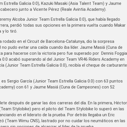
Estrella Galicia 0.0), Kazuki Masaki (Asia Talent Team) y Jaume
abecero junto a Vicente Pérez (Reale Avintia Academy).
eremy Alcoba Junior Team Estrella Galicia 0.0), que había llegado
arrera, perdió todas sus opciones en la primera vuelta cuando Makar
y lo tiró.
a rodado en el Circuit de Barcelona-Catalunya, dio la sorpresa
al no pudo evitar una caída cuando iba líder. Jaume Masiá (Cuna de
ta para hacerse con la victoria pero fue superado por Dennis Foggia
licia 0.0 acabó superando al del Junior Team VR46 Riders Academy en
a (Junior Team Estrella Galicia 0.0), recibía el cheque de carburante
p
es Sergio García (Junior Team Estrella Galicia 0.0) con 63 puntos
 Academy) con 61 y Jaume Masiá (Cuna de Campeones) con 52
lete después de ganar las dos carreras del día. En la primera, Héctor
eam Stylobike) pero el piloto del Team Stylobike lo superó en las
anciando en el liderato de la prueba. Por detrás llegaba un Eric
ó (Team Wimu CNS), lastrado por no cuidar los neumáticos en las
pero sin opciones de alcanzar al líder de la prueba.