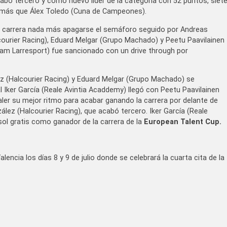
abó tercero y como nuevo líder de la categoría con 52 puntos, siet
 más que Álex Toledo (Cuna de Campeones).
la carrera nada más apagarse el semáforo seguido por Andreas
ourier Racing), Eduard Melgar (Grupo Machado) y Peetu Paavilainen
m Larresport) fue sancionado con un drive through por
 (Halcourier Racing) y Eduard Melgar (Grupo Machado) se
l Iker García (Reale Avintia Acaddemy) llegó con Peetu Paavilainen
ler su mejor ritmo para acabar ganando la carrera por delante de
ez (Halcourier Racing), que acabó tercero. Iker García (Reale
sol gratis como ganador de la carrera de la
European Talent Cup.
encia los días 8 y 9 de julio donde se celebrará la cuarta cita de la