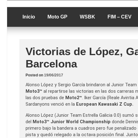
Skip
luciolopezgp
to
Lucio Lopez G
content
Inicio
Moto GP
WSBK
FIM – CEV
Victorias de López, G
Barcelona
Posted on
19/06/2017
Alonso López y Sergio García brindaron al Junior Team E
Moto3™
al repartirse las victorias en las dos carreras
las dos pruebas de
Moto2™
. Iker García (Reale Avintia
Sardanyons venció en la
European Kawasaki Z Cup.
Alonso López (Junior Team Estrella Galicia 0.0) sumó s
del
Moto3™ Junior World Championship
donde Dennis
primero bajo la bandera a cuadros pero fue penalizado
pista y quedó relegado a la octava posición final. Junto