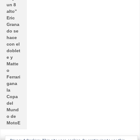
un 8
alto”
Eric
Grana
do se
hace
con el
doblet
e y
Matte
o
Ferrari
gana
la
Copa
del
Mund
o de
MotoE