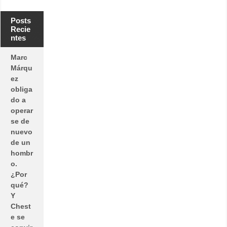
s
i
o
Posts
n
Recie
a
ntes
l
Marc
Márqu
ez
obliga
do a
operar
se de
nuevo
de un
hombr
o.
¿Por
qué?
Y
Chest
e se