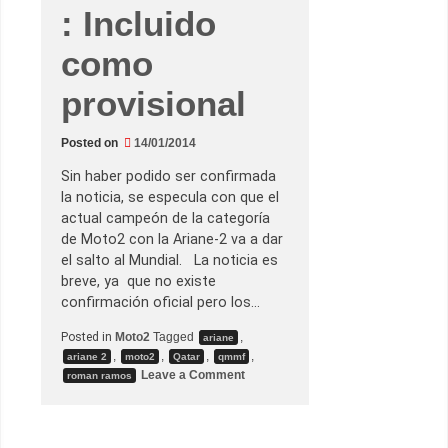
: Incluido
como
provisional
Posted on
14/01/2014
Sin haber podido ser confirmada
la noticia, se especula con que el
actual campeón de la categoría
de Moto2 con la Ariane-2 va a dar
el salto al Mundial. La noticia es
breve, ya que no existe
confirmación oficial pero los…
Posted in
Moto2
Tagged
,
ariane
,
,
,
,
ariane 2
moto2
Qatar
qmmf
o
Leave a Comment
roman ramos
n
¿
L
a
f