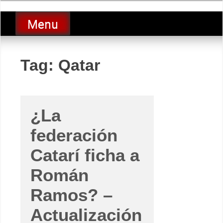
Skip
luciolopezgp
to
Lucio Lopez GP
Menu
content
Tag:
Qatar
¿La
federación
Catarí ficha a
Román
Ramos? –
Actualización