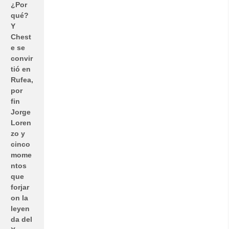
¿Por
qué?
Y
Chest
e se
convir
tió en
Rufea,
por
fin
Jorge
Loren
zo y
cinco
mome
ntos
que
forjar
on la
leyen
da del