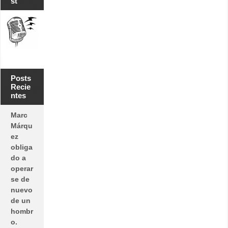
st
o
Posts
Recie
ntes
Marc
Márqu
ez
obliga
do a
operar
se de
nuevo
de un
hombr
o.