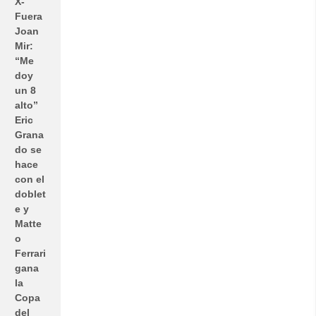
X-
Fuera
Joan
Mir:
“Me
doy
un 8
alto”
Eric
Grana
do se
hace
con el
doblet
e y
Matte
o
Ferrari
gana
la
Copa
del