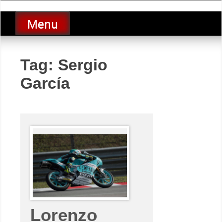
Skip
luciolopezgp
to
Lucio Lopez GP
Menu
content
Tag:
Sergio
García
Lorenzo