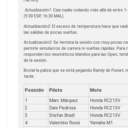
Factory.
Actualización1:
Casi nadie rodando más allá de entre 1-3
(9:30 ESP, 16:30 MAL).
Actualización2:
El exceso de temperatura hace que nadie
las salidas de pocas vueltas.
Actualización3: Se termina la sesión con muy pocas n
permite simulacros de carrera ni vueltas rápidas. Par
responden los neumáticos blandos para las Open, tend
de la sesión.
Brutal la paliza que se está pegando Randy de Puniet, 
tarde.
Posición
Piloto
Moto
1
Marc Márquez
Honda RC213V
2
Dani Pedrosa
Honda RC213V
3
Stefan Bradl
Honda RC213V
4
Valentino Rossi
Yamaha M1