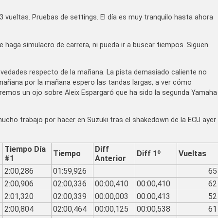
 vueltas. Pruebas de settings. El día es muy tranquilo hasta ahora
 haga simulacro de carrera, ni pueda ir a buscar tiempos. Siguen
ovedades respecto de la mañana. La pista demasiado caliente no
a mañana por la mañana espero las tandas largas, a ver cómo
remos un ojo sobre Aleix Espargaró que ha sido la segunda Yamaha
mucho trabajo por hacer en Suzuki tras el shakedown de la ECU ayer
Tiempo Día
Diff
Tiempo
Diff 1º
Vueltas
#1
Anterior
2:00,286
01:59,926
65
2:00,906
02:00,336
00:00,410
00:00,410
62
2:01,320
02:00,339
00:00,003
00:00,413
52
2:00,804
02:00,464
00:00,125
00:00,538
61