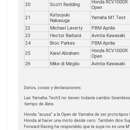
Honda RCV1000R
20
Scott Redding
Open
Katsuyuki
21
Yamaha M1 Test
Nakasuga
22
Michael Laverty
PBM Aprilia
23
Hector Barberá
Avintia Kawasaki
24
Broc Parkes
PBM Aprilia
Honda RCV1000R
25
Karel Abraham
Open
26
Mike di Meglio
Avintia Kawasaki
Datos, cosas y declaraciones:
Las Yamaha Tech3 no tienen todavía cambio Seamless,
tiempo de Aleix.
Honda “acusa” a la Open de Yamaha de ser prototipos F
Honda al hacer una moto desde cero. También dice Supp
Forward Racing ha respondido que la suya no es una M1