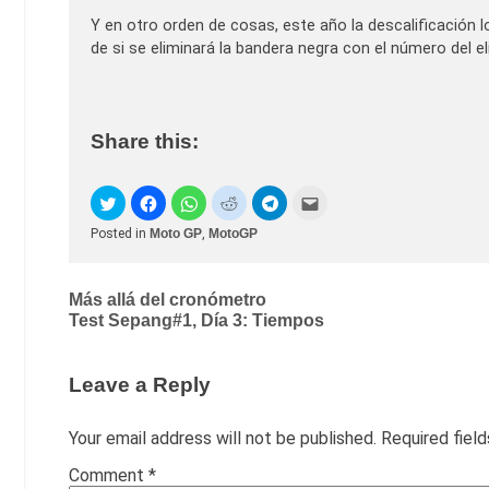
Y en otro orden de cosas, este año la descalificación l
de si se eliminará la bandera negra con el número del e
Share this:
Posted in
Moto GP
,
MotoGP
Post
Más allá del cronómetro
Test Sepang#1, Día 3: Tiempos
navigation
Leave a Reply
Your email address will not be published.
Required fiel
Comment
*