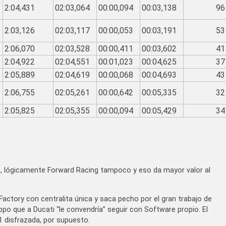
2:04,431
02:03,064
00:00,094
00:03,138
96
2:03,126
02:03,117
00:00,053
00:03,191
53
2:06,070
02:03,528
00:00,411
00:03,602
41
2:04,922
02:04,551
00:01,023
00:04,625
37
2:05,889
02:04,619
00:00,068
00:04,693
43
2:06,755
02:05,261
00:00,642
00:05,335
32
2:05,825
02:05,355
00:00,094
00:05,429
34
 lógicamente Forward Racing tampoco y eso da mayor valor al
actory con centralita única y saca pecho por el gran trabajo de
o que a Ducati “le convendría” seguir con Software propio. El
 disfrazada, por supuesto.