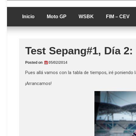
Skip
luciolopezgp
to
Lucio Lopez G
content
Inicio
Moto GP
WSBK
FIM – CEV
Test Sepang#1, Día 2
Posted on
05/02/2014
Pues allá vamos con la tabla de tiempos, iré poniendo
¡Arrancamos!