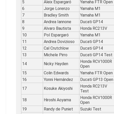
5
Aleix Espargaró
Yamaha FTR Open
6
Jorge Lorenzo
Yamaha M1
7
Bradley Smith
Yamaha M1
8
Andrea Iannone
Ducati GP14
9
Alvaro Bautista
Honda RC213V
10
Pol Espargaró
Yamaha M1
11
Andrea Dovizioso
Ducati GP14
12
Cal Crutchlow
Ducati GP14
13
Michele Pirro
Ducati GP14 Test
Honda RCV1000R
14
Nicky Hayden
Open
15
Colin Edwards
Yamaha FTR Open
16
Yonni Hernández
Ducati GP13 Open
Honda RC213V
17
Kosuke Akiyoshi
Test
Honda RCV1000R
18
Hiroshi Aoyama
Open
19
Randy de Puniet
Suzuki Test