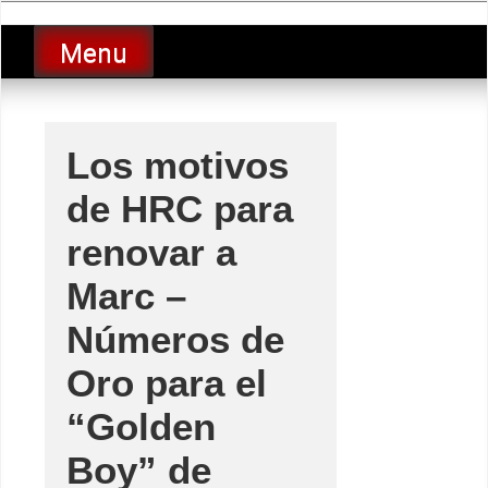
Skip
luciolopezgp
to
Lucio Lopez GP
Menu
content
Los motivos
de HRC para
renovar a
Marc –
Números de
Oro para el
“Golden
Boy” de