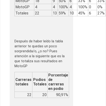
MotoGP
18
9
50%
6
33%
6
33%
MotoGP
4
4
100%
4
100%
0
0%
Totales
22
13
59%
10
45%
6
27%
Después de haber leído la tabla
anterior te quedas un poco
sorprendida/o, ¿o no? Pues
atención a la siguiente que es la
que totaliza sus resultados en
MotoGP
Porcentaje
Carreras
Podios
de
totales
Totales
carreras
en podio
22
20
90,91%