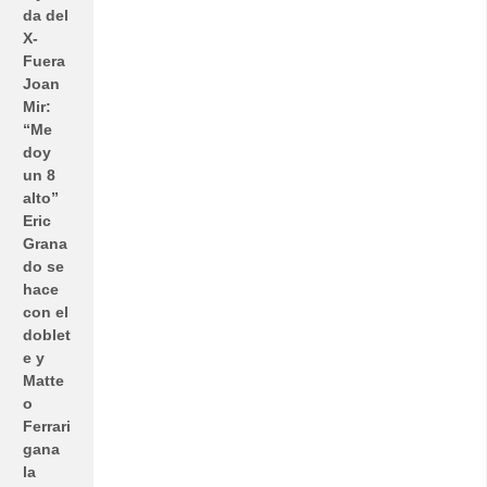
da del
X-
Fuera
Joan
Mir:
“Me
doy
un 8
alto”
Eric
Grana
do se
hace
con el
doblet
e y
Matte
o
Ferrari
gana
la