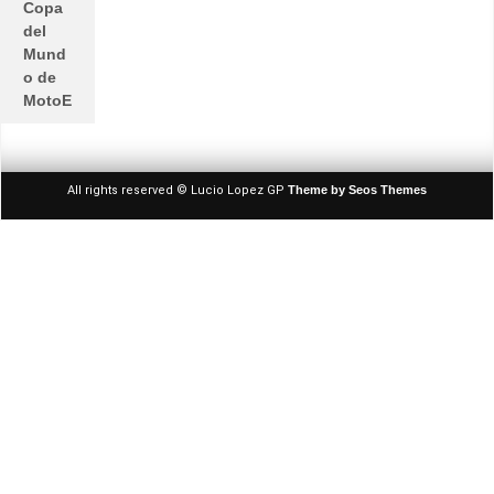
Copa
del
Mund
o de
MotoE
All rights reserved © Lucio Lopez GP
Theme by Seos Themes