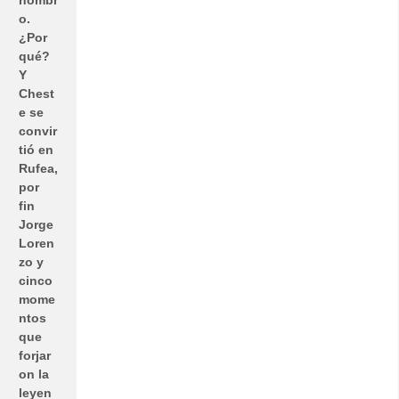
o.
¿Por
qué?
Y
Chest
e se
convir
tió en
Rufea,
por
fin
Jorge
Loren
zo y
cinco
mome
ntos
que
forjar
on la
leyen