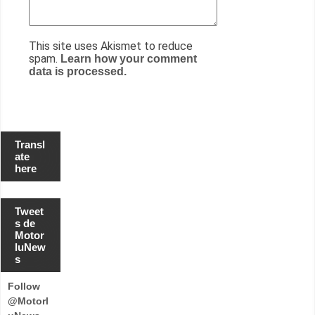
This site uses Akismet to reduce
spam.
Learn how your comment
data is processed.
Transl
ate
here
Tweet
s de
Motor
luNew
s
Follow
@Motorl