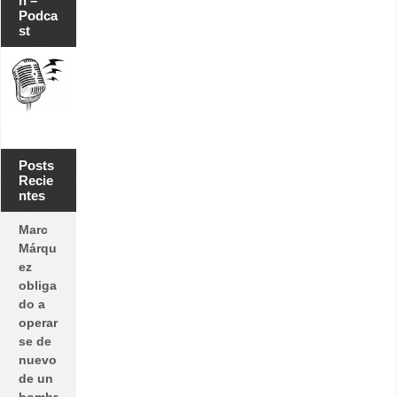
n –
Podca
st
Posts
Recie
ntes
Marc
Márqu
ez
obliga
do a
operar
se de
nuevo
de un
hombr