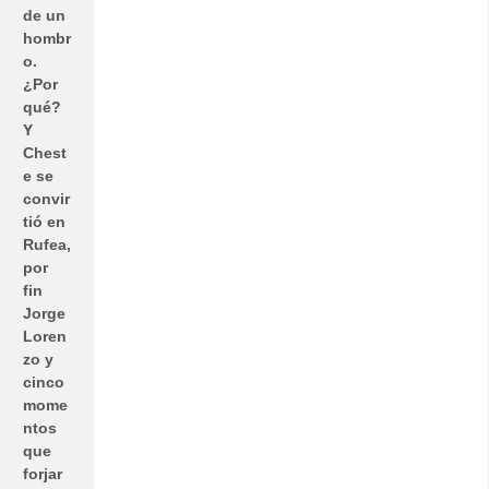
de un
hombr
o.
¿Por
qué?
Y
Chest
e se
convir
tió en
Rufea,
por
fin
Jorge
Loren
zo y
cinco
mome
ntos
que
forjar