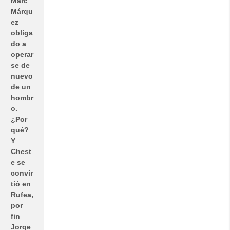
Marc
Márqu
ez
obliga
do a
operar
se de
nuevo
de un
hombr
o.
¿Por
qué?
Y
Chest
e se
convir
tió en
Rufea,
por
fin
Jorge