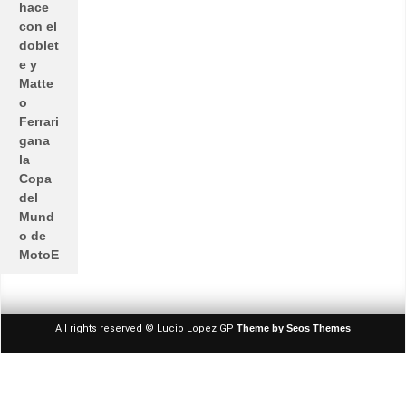
hace
con el
doblet
e y
Matte
o
Ferrari
gana
la
Copa
del
Mund
o de
MotoE
All rights reserved © Lucio Lopez GP
Theme by Seos Themes