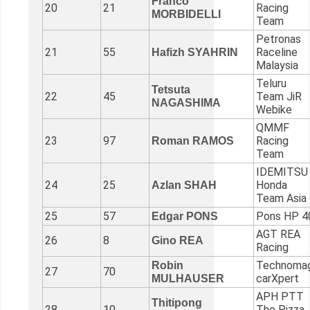
Franco
20
21
Racing
MORBIDELLI
Team
Petronas
21
55
Raceline
Hafizh SYAHRIN
Malaysia
Teluru
Tetsuta
22
45
Team JiR
NAGASHIMA
Webike
QMMF
23
97
Racing
Roman RAMOS
Team
IDEMITSU
24
25
Honda
Azlan SHAH
Team Asia
25
57
Pons HP 4
Edgar PONS
AGT REA
26
8
Gino REA
Racing
Technoma
Robin
27
70
carXpert
MULHAUSER
APH PTT
Thitipong
28
10
The Pizza