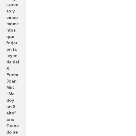
Loren
zo y
cinco
mome
ntos
que
forjar
on la
leyen
da del
X-
Fuera
Joan
Mir:
“Me
doy
un 8
alto”
Eric
Grana
do se