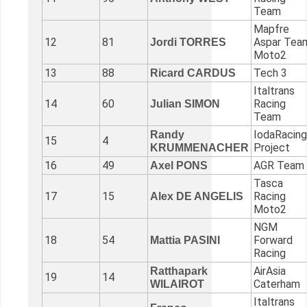
Team
Mapfre
12
81
Aspar Tea
Jordi TORRES
Moto2
13
88
Tech 3
Ricard CARDUS
Italtrans
14
60
Racing
Julian SIMON
Team
IodaRacing
Randy
15
4
Project
KRUMMENACHER
16
49
AGR Team
Axel PONS
Tasca
17
15
Racing
Alex DE ANGELIS
Moto2
NGM
18
54
Forward
Mattia PASINI
Racing
AirAsia
Ratthapark
19
14
Caterham
WILAIROT
Italtrans