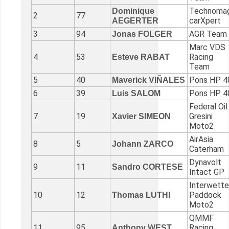
Technoma
Dominique
2
77
carXpert
AEGERTER
3
94
AGR Team
Jonas FOLGER
Marc VDS
4
53
Racing
Esteve RABAT
Team
5
40
Pons HP 4
Maverick VIÑALES
6
39
Pons HP 4
Luis SALOM
Federal Oil
7
19
Gresini
Xavier SIMEON
Moto2
AirAsia
8
5
Johann ZARCO
Caterham
Dynavolt
9
11
Sandro CORTESE
Intact GP
Interwett
10
12
Paddock
Thomas LUTHI
Moto2
QMMF
11
95
Racing
Anthony WEST