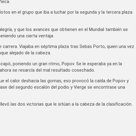
ñeca.
tos en el grupo que iba a luchar por la segunda y la tercera plaza
legría, y que los avances que obtienen en el Mundial también se
eniendo una cierta ventaja.
e carrera. Viajaba en séptima plaza tras Sebas Porto, quien una vez
ue alejado de la cabeza.
escapó, poniendo un gran ritmo, Popov. Se le esperaba ya en la
y ahora se resarcía del mal resultado cosechado.
orque el calor deshacia las gomas, eso provocó la caída de Popov y
ñase del segundo escalón del podio y Vierge se encontrase una
levó las dos victorias que le sitúan a la cabeza de la clasificación.