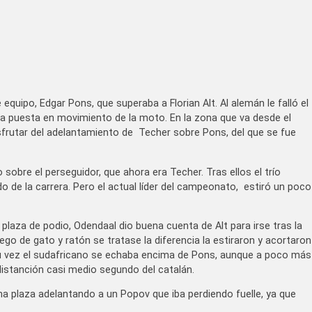
quipo, Edgar Pons, que superaba a Florian Alt. Al alemán le falló el
 la puesta en movimiento de la moto. En la zona que va desde el
sfrutar del adelantamiento de Techer sobre Pons, del que se fue
sobre el perseguidor, que ahora era Techer. Tras ellos el trío
 de la carrera. Pero el actual líder del campeonato, estiró un poco
 plaza de podio, Odendaal dio buena cuenta de Alt para irse tras la
go de gato y ratón se tratase la diferencia la estiraron y acortaron
su vez el sudafricano se echaba encima de Pons, aunque a poco más
 distanción casi medio segundo del catalán.
na plaza adelantando a un Popov que iba perdiendo fuelle, ya que