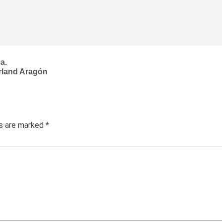
a.
rland Aragón
ds are marked
*