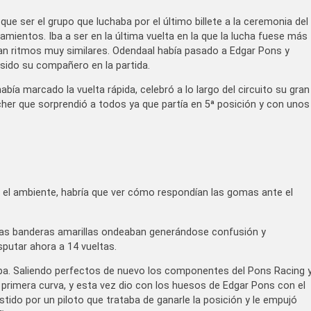
que ser el grupo que luchaba por el último billete a la ceremonia del
ientos. Iba a ser en la última vuelta en la que la lucha fuese más
ían ritmos muy similares. Odendaal había pasado a Edgar Pons y
 sido su compañero en la partida.
abía marcado la vuelta rápida, celebró a lo largo del circuito su gran
her que sorprendió a todos ya que partía en 5ª posición y con unos
 el ambiente, habría que ver cómo respondían las gomas ante el
o y las banderas amarillas ondeaban generándose confusión y
isputar ahora a 14 vueltas.
raba. Saliendo perfectos de nuevo los componentes del Pons Racing 
la primera curva, y esta vez dio con los huesos de Edgar Pons con el
stido por un piloto que trataba de ganarle la posición y le empujó