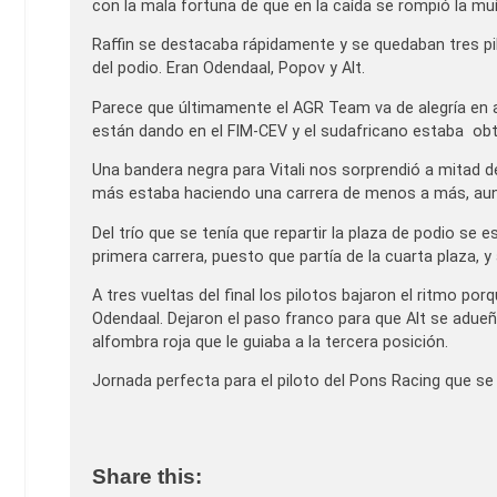
con la mala fortuna de que en la caída se rompió la mu
Raffin se destacaba rápidamente y se quedaban tres pilo
del podio. Eran Odendaal, Popov y Alt.
Parece que últimamente el AGR Team va de alegría en a
están dando en el FIM-CEV y el sudafricano estaba obt
Una bandera negra para Vitali nos sorprendió a mitad d
más estaba haciendo una carrera de menos a más, aunq
Del trío que se tenía que repartir la plaza de podio se 
primera carrera, puesto que partía de la cuarta plaza, 
A tres vueltas del final los pilotos bajaron el ritmo p
Odendaal. Dejaron el paso franco para que Alt se adue
alfombra roja que le guiaba a la tercera posición.
Jornada perfecta para el piloto del Pons Racing que se l
Share this: