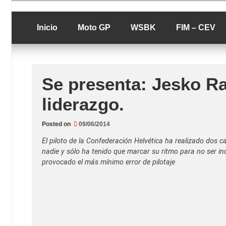
Skip
luciolopezgp
to
Lucio Lopez G
content
Inicio
Moto GP
WSBK
FIM – CEV
Se presenta: Jesko Ra
liderazgo.
Posted on
09/06/2014
El piloto de la Confederación Helvética ha realizado dos c
nadie y sólo ha tenido que marcar su ritmo para no ser in
provocado el más mínimo error de pilotaje