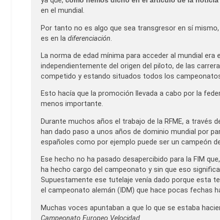
ya que,
como hemos dicho en el artículo de la noticia
en el mundial.
Por tanto no es algo que sea transgresor en sí mismo
es en la
diferenciación
.
La norma de edad mínima para acceder al mundial era es
independientemente del origen del piloto, de las carre
competido y estando situados todos los campeonatos 
Esto hacía que la promoción llevada a cabo por la fed
menos importante.
Durante muchos años el trabajo de la RFME, a través de
han dado paso a unos años de dominio mundial por par
españoles como por ejemplo puede ser un campeón de
Ese hecho no ha pasado desapercibido para la FIM que
ha hecho cargo del campeonato y sin que eso signific
Supuestamente ese tutelaje venía dado porque esta t
el campeonato alemán (IDM) que hace pocas fechas ha 
Muchas voces apuntaban a que lo que se estaba hacie
Campeonato Europeo Velocidad.