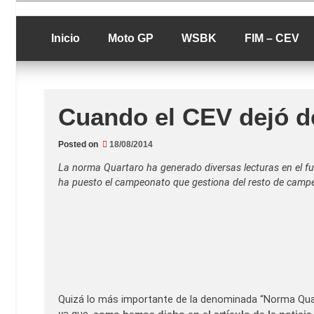
Skip
luciolopezgp
to
Lucio Lopez G
content
Inicio
Moto GP
WSBK
FIM – CEV
Cuando el CEV dejó d
Posted on
18/08/2014
La norma Quartaro ha generado diversas lecturas en el futu
ha puesto
el campeonato que gestiona del resto de camp
Quizá lo más importante de la denominada “Norma Quart