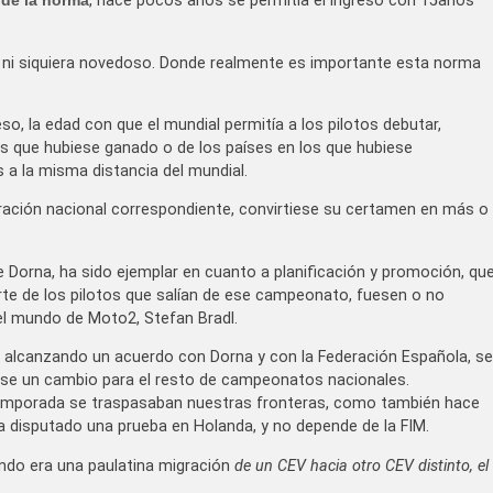
 de la norma
, hace pocos años se permitía el ingreso con 15años
, ni siquiera novedoso. Donde realmente es importante esta norma
o, la edad con que el mundial permitía a los pilotos debutar,
ras que hubiese ganado o de los países en los que hubiese
a la misma distancia del mundial.
eración nacional correspondiente, convirtiese su certamen en más o
 Dorna, ha sido ejemplar en cuanto a planificación y promoción, qu
te de los pilotos que salían de ese campeonato, fuesen o no
l mundo de Moto2, Stefan Bradl.
, alcanzando un acuerdo con Dorna y con la Federación Española, se
ase un cambio para el resto de campeonatos nacionales.
emporada se traspasaban nuestras fronteras, como también hace
disputado una prueba en Holanda, y no depende de la FIM.
ndo era una paulatina migración
de un CEV hacia otro CEV distinto, el