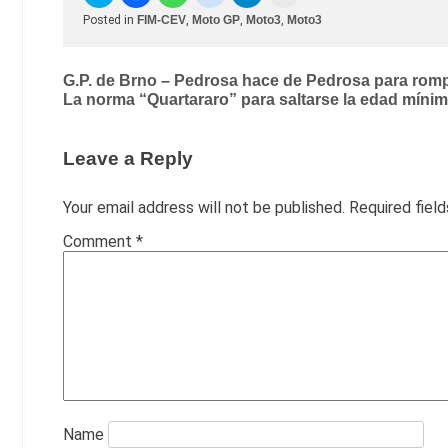
Posted in
FIM-CEV
,
Moto GP
,
Moto3
,
Moto3
Post
G.P. de Brno – Pedrosa hace de Pedrosa para rom
La norma “Quartararo” para saltarse la edad mín
navigation
Leave a Reply
Your email address will not be published.
Required fiel
Comment
*
Name