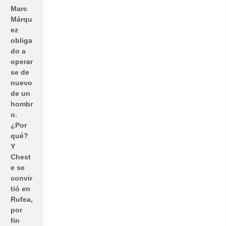
Marc
Márqu
ez
obliga
do a
operar
se de
nuevo
de un
hombr
o.
¿Por
qué?
Y
Chest
e se
convir
tió en
Rufea,
por
fin