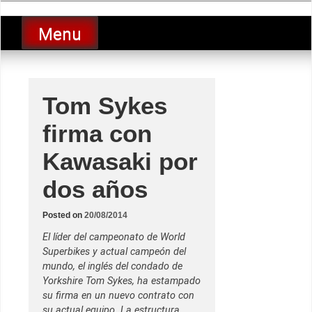
Skip
luciolopezgp
to
Lucio Lopez GP
Menu
content
Tom Sykes
firma con
Kawasaki por
dos años
Posted on
20/08/2014
El líder del campeonato de World
Superbikes y actual campeón del
mundo, el inglés del condado de
Yorkshire Tom Sykes, ha estampado
su firma en un nuevo contrato con
su actual equipo. La estructura