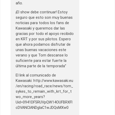
año.
¡El show debe continuar! Estoy
seguro que esto son muy buenas
noticias para todos los fans de
Kawasaki y queremos dar las
gracias por todo el apoyo recibido
en KRT y por sus pilotos. Espero
que ahora podamos disfrutar de
unas buenas vacaciones este
verano y que Tom descanse lo
suficiente para estar fuerte la
última parte de la temporada”
El link al comunicado de
Kawasaki: http://www.kawasaki.eu
/en/racing/road_race/news/tom_
sykes_to_remain_with_krt_for_t
wo_more_years?
Uid=0941DF5RUVpQW14OUFBRXFl
cDVANClANDglaC1wJDQsMXw0