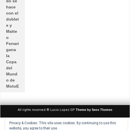
do se
hace
con el
doblet
e y
Matte
o
Ferrari
gana
la
Copa
del
Mund
o de
MotoE
All rights reserved © Lucio Lopez GP
Theme by Seos Themes
Privacy & Cookies: This site uses cookies. By continuing to use this
website, you agree to their use.