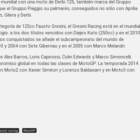
 mundial con una moto de Derbi 125, también marca del Gruppo
 que el Gruppo Piaggio su palmarés, conseguidos no sólo con Aprilia
Gilera y Derbi.
goría de 125cc Fausto Gresini, el Gresini Racing está en el mundia
io: a los dos títulos vencidos con Daijiro Kato (250cc) y en el 2010
podios conquistados se añade el subcampeonato del mundo de
 y 2004 con Sete Gibernau y en el 2005 con Marco Melandri.
 Alex Barros, Loris Capirossi, Colin Edwards y Marco Simoncelli.
mpromiso global en todas las clases de MotoGP: La temporada 2014
 en Moto2 con Xavier Siméon y Lorenzo Baldasarri y en Moto3 con
,
esini racing
MotoGP