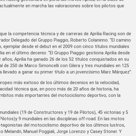
 actualmente en marcha las valoraciones sobre los pilotos que
ue la competencia técnica y de carreras de Aprilia Racing son de
rador Delegado del Gruppo Piaggio, Roberto Colaninno. “El camino
, ejemplar desde el debut en el 2009 con cinco títulos mundiales
lia en el último decenio: “El Gruppo Piaggio gestiona Aprilia desde
años, Aprilia ha ganado 26 de los 52 títulos conquistados en su
ial de 250 de Marco Simoncelli con Gilera y tres mundiales en 125
a llevado a ganar su primer título a un jovencísimo Marc Márquez”.
uropeo más exitoso de los últimos decenios en la velocidad,
pacidad técnica que, en poco más de 20 años de historia, ha
ámbitos más importantes del motociclismo deportivo, con la
 mundiales (19 de Constructores y 19 de Pilotos), 45 victorias y 5
ilotos)y 9 mundiales en las disciplinas off-road. En las motos
tagonistas del motociclismo deportivo de los últimos lustros,
co Melandri, Manuel Poggiali, Jorge Lorenzo y Casey Stoner. Y