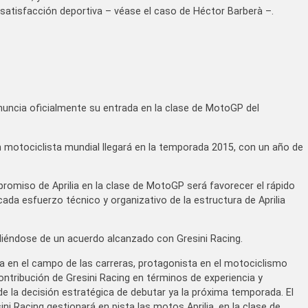
satisfacción deportiva – véase el caso de Héctor Barberà –.
anuncia oficialmente su entrada en la clase de MotoGP del
n motociclista mundial llegará en la temporada 2015, con un año de
promiso de Aprilia en la clase de MotoGP será favorecer el rápido
ada esfuerzo técnico y organizativo de la estructura de Aprilia
valiéndose de un acuerdo alcanzado con Gresini Racing.
iana en el campo de las carreras, protagonista en el motociclismo
contribución de Gresini Racing en términos de experiencia y
de la decisión estratégica de debutar ya la próxima temporada. El
ni Racing gestionará en pista las motos Aprilia, en la clase de