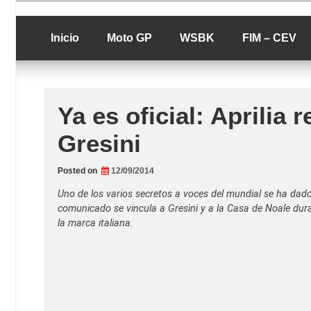
Skip
luciolopezgp
to
Lucio Lopez G
content
Inicio
Moto GP
WSBK
FIM – CEV
Ya es oficial: Aprilia
Gresini
Posted on
12/09/2014
Uno de los varios secretos a voces del mundial se ha dad
comunicado se vincula a Gresini y a la Casa de Noale dura
la marca italiana.