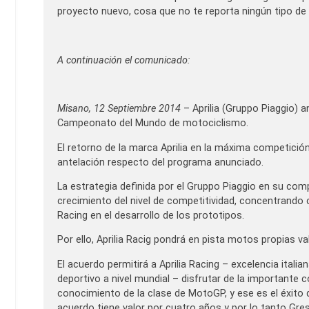
proyecto nuevo, cosa que no te reporta ningún tipo de 
A continuación el comunicado:
Misano, 12 Septiembre 2014
– Aprilia (Gruppo Piaggio) 
Campeonato del Mundo de motociclismo.
El retorno de la marca Aprilia en la máxima competició
antelación respecto del programa anunciado.
La estrategia definida por el Gruppo Piaggio en su com
crecimiento del nivel de competitividad, concentrando c
Racing en el desarrollo de los prototipos.
Por ello, Aprilia Racig pondrá en pista motos propias 
El acuerdo permitirá a Aprilia Racing – excelencia ital
deportivo a nivel mundial – disfrutar de la importante 
conocimiento de la clase de MotoGP, y ese es el éxito 
acuerdo tiene valor por cuatro años y por lo tanto Gresi