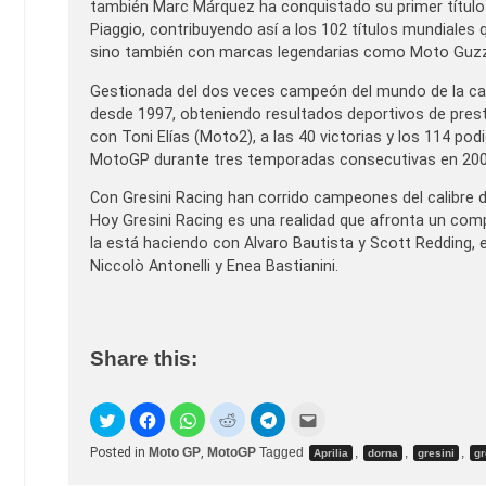
también Marc Márquez ha conquistado su primer título
Piaggio, contribuyendo así a los 102 títulos mundiales
sino también con marcas legendarias como Moto Guzzi, 
Gestionada del dos veces campeón del mundo de la cate
desde 1997, obteniendo resultados deportivos de prestig
con Toni Elías (Moto2), a las 40 victorias y los 114 
MotoGP durante tres temporadas consecutivas en 2003
Con Gresini Racing han corrido campeones del calibre de
Hoy Gresini Racing es una realidad que afronta un co
la está haciendo con Alvaro Bautista y Scott Redding,
Niccolò Antonelli y Enea Bastianini.
Share this:
Posted in
Moto GP
,
MotoGP
Tagged
,
,
,
Aprilia
dorna
gresini
gr