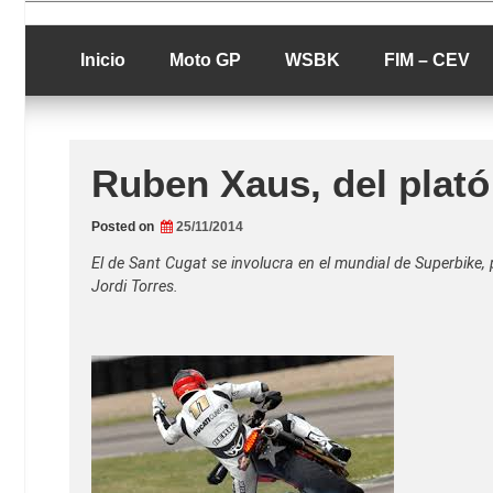
Skip
luciolopezgp
to
Lucio Lopez G
content
Inicio
Moto GP
WSBK
FIM – CEV
Ruben Xaus, del plató
Posted on
25/11/2014
El de Sant Cugat se involucra en el mundial de Superbike,
Jordi Torres.