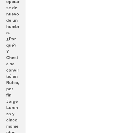
operar
se de
nuevo
de un
hombr
o.
¿Por
qué?
Y
Chest
e se
convir
tió en
Rufea,
por
fin
Jorge
Loren
zo y
cinco
mome
ntos