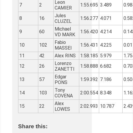
Leon
7
2
1:55.695
3.489
0.98
CAMIER
Jules
8
16
1:56.277
4.071
0.58
CLUZEL
Michael
9
60
1:56.420
4.214
0.14
VD MARK
Fabio
10
102
1:56.431
4.225
0.01
MASSEI
11
42
Alex RINS
1:58.185
5.979
1.75
Lorenzo
12
26
1:58.888
6.682
0.70
ZANETTI
Edgar
13
57
1:59.392
7.186
0.50
PONS
Tony
14
103
2:00.554
8.348
1.16
COVENA
Alex
15
22
2:02.993
10.787
2.43
LOWES
Share this: