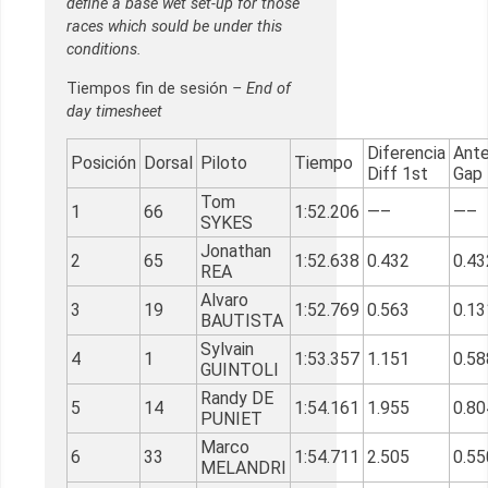
define a base wet set-up for those
races which sould be under this
conditions.
Tiempos fin de sesión
– End of
day timesheet
Diferencia
Ante
Posición
Dorsal
Piloto
Tiempo
Diff 1st
Gap
Tom
1
66
1:52.206
—–
—–
SYKES
Jonathan
2
65
1:52.638
0.432
0.43
REA
Alvaro
3
19
1:52.769
0.563
0.13
BAUTISTA
Sylvain
4
1
1:53.357
1.151
0.58
GUINTOLI
Randy DE
5
14
1:54.161
1.955
0.80
PUNIET
Marco
6
33
1:54.711
2.505
0.55
MELANDRI