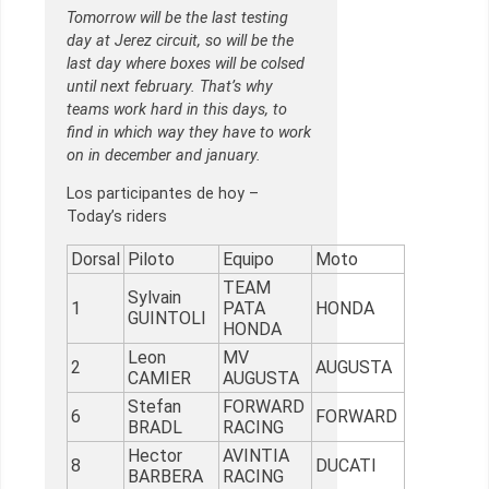
Tomorrow will be the last testing
day at Jerez circuit, so will be the
last day where boxes will be colsed
until next february. That’s why
teams work hard in this days, to
find in which way they have to work
on in december and january.
Los participantes de hoy –
Today’s riders
Dorsal
Piloto
Equipo
Moto
TEAM
Sylvain
1
PATA
HONDA
GUINTOLI
HONDA
Leon
MV
2
AUGUSTA
CAMIER
AUGUSTA
Stefan
FORWARD
6
FORWARD
BRADL
RACING
Hector
AVINTIA
8
DUCATI
BARBERA
RACING