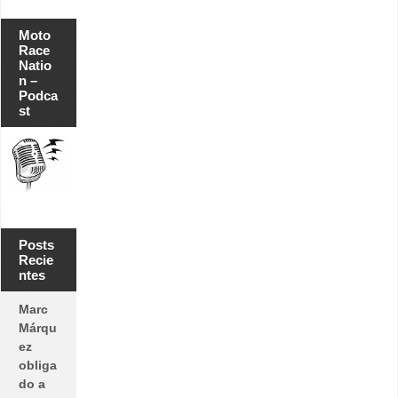
Moto
Race
Natio
n –
Podca
st
Posts
Recie
ntes
Marc
Márqu
ez
obliga
do a