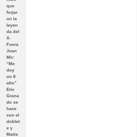
que
forjar
on la
leyen
da del
X-
Fuera
Joan
Mir:
“Me
doy
un 8
alto”
Eric
Grana
do se
hace
con el
doblet
e y
Matte