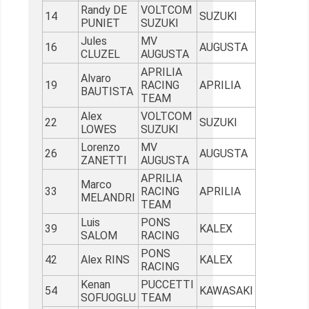
Randy DE
VOLTCOM
14
SUZUKI
PUNIET
SUZUKI
Jules
MV
16
AUGUSTA
CLUZEL
AUGUSTA
APRILIA
Alvaro
19
RACING
APRILIA
BAUTISTA
TEAM
Alex
VOLTCOM
22
SUZUKI
LOWES
SUZUKI
Lorenzo
MV
26
AUGUSTA
ZANETTI
AUGUSTA
APRILIA
Marco
33
RACING
APRILIA
MELANDRI
TEAM
Luis
PONS
39
KALEX
SALOM
RACING
PONS
42
Alex RINS
KALEX
RACING
Kenan
PUCCETTI
54
KAWASAKI
SOFUOGLU
TEAM