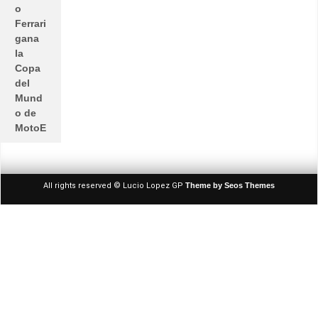
o
Ferrari
gana
la
Copa
del
Mund
o de
MotoE
All rights reserved © Lucio Lopez GP
Theme by Seos Themes