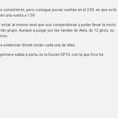
es consistente, pero consigue pocas vueltas en el 2:00, en que está
n una vuelta a 1:59.
er estar´al mismo nivel que sus competidoras y poder llevar la moto
undo grupo. Aunque a juzgar por las tandas de Aleix, de 12 giros, su
icos.
a evidenciar dónde están cada una de ellas.
rimera salida a pista, es la Ducati GP15, con la que Dovi ha