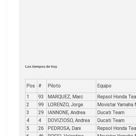
Los tiempos de hoy
Pos
#
Piloto
Equipo
1
93
MARQUEZ, Marc
Repsol Honda Te
2
99
LORENZO, Jorge
Movistar Yamaha
3
29
IANNONE, Andrea
Ducati Team
4
4
DOVIZIOSO, Andrea
Ducati Team
5
26
PEDROSA, Dani
Repsol Honda Te