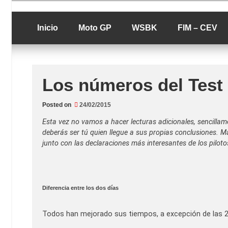
Skip
luciolopezgp
to
Lucio Lopez G
content
Inicio
Moto GP
WSBK
FIM – CEV
Los números del Test
Posted on
24/02/2015
Esta vez no vamos a hacer lecturas adicionales, sencilla
deberás ser tú quien llegue a sus propias conclusiones. M
junto con las declaraciones más interesantes de los piloto
Diferencia entre los dos días
Todos han mejorado sus tiempos, a excepción de las 2 A