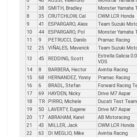
6
46
ROSSI, Valentino
Movistar Yamaha
7
38
SMITH, Bradley
Monster Yamaha 
8
35
CRUTCHLOW, Cal
CWM LCR Honda
9
41
ESPARGARO, Aleix
Team Suzuki Mot
10
44
ESPARGARO, Pol
Monster Yamaha 
11
9
PETRUCCI, Danilo
Pramac Racing
12
25
VIÑALES, Maverick
Team Suzuki Mot
Estrella Galicia 0.
13
45
REDDING, Scott
VDS
14
8
BARBERA, Hector
Avintia Racing
15
68
HERNANDEZ, Yonny
Pramac Racing
16
6
BRADL, Stefan
Forward Racing T
17
69
HAYDEN, Nicky
Drive M7 Aspar
18
TR
PIRRO, Michele
Ducati Test Team
19
50
LAVERTY, Eugene
Drive M7 Aspar
20
17
ABRAHAM, Karel
AB Motoracing
21
43
MILLER, Jack
CWM LCR Honda
22
63
DI MEGLIO, Mike
Avintia Racing