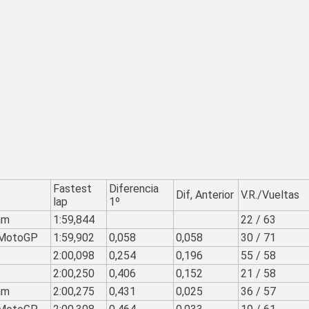
Fastest
Diferencia
Dif, Anterior
V.R./Vueltas
lap
1º
am
1:59,844
22 / 63
 MotoGP
1:59,902
0,058
0,058
30 / 71
2:00,098
0,254
0,196
55 / 58
2:00,250
0,406
0,152
21 / 58
am
2:00,275
0,431
0,025
36 / 57