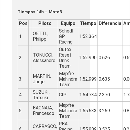
Tiempos 14h – Moto3
Pos
Piloto
Equipo
Tiempo
Diferencia
An
Schedl
OETTL,
1
GP
1:52.364
Philipp
Racing
Outox
TONUCCI,
Reset
2
1:52.990
0.626
0.
Alessandro
Drink
Team
Mapfre
MARTIN,
3
Mahindra
1:52.999
0.635
0.
Jorge
Team
SUZUKI,
4
CIP
1:54.734
2.370
1.
Tatsuki
Mapfre
BAGNAIA,
5
Mahindra
1:55.633
3.269
0.
Francesco
Team
RBA
CARRASCO,
6
Racing
1:55.889
3.525
0.