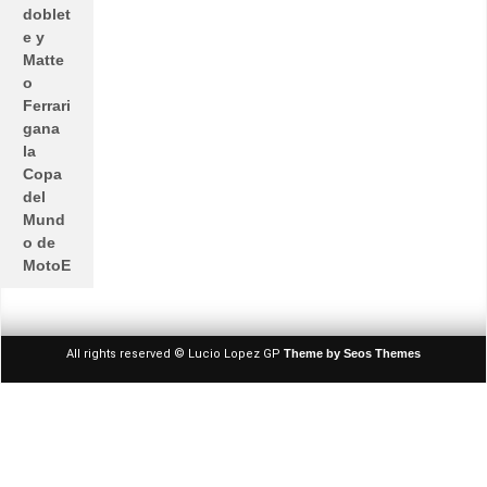
doblet
e y
Matte
o
Ferrari
gana
la
Copa
del
Mund
o de
MotoE
All rights reserved © Lucio Lopez GP
Theme by Seos Themes