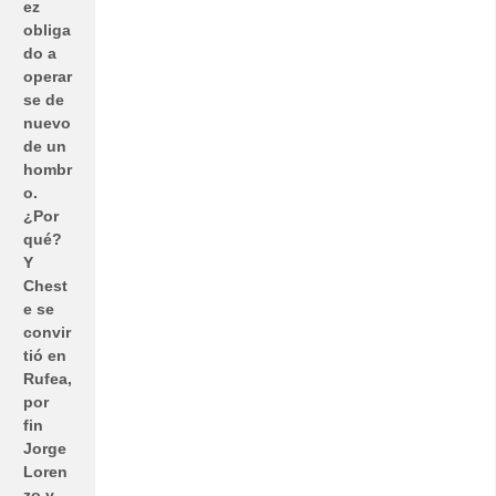
ez
obliga
do a
operar
se de
nuevo
de un
hombr
o.
¿Por
qué?
Y
Chest
e se
convir
tió en
Rufea,
por
fin
Jorge
Loren
zo y