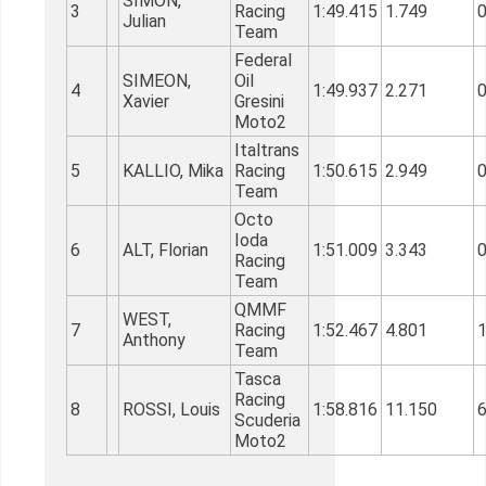
SIMON,
3
Racing
1:49.415
1.749
0
Julian
Team
Federal
SIMEON,
Oil
4
1:49.937
2.271
0
Xavier
Gresini
Moto2
Italtrans
5
KALLIO, Mika
Racing
1:50.615
2.949
0
Team
Octo
Ioda
6
ALT, Florian
1:51.009
3.343
0
Racing
Team
QMMF
WEST,
7
Racing
1:52.467
4.801
1
Anthony
Team
Tasca
Racing
8
ROSSI, Louis
1:58.816
11.150
6
Scuderia
Moto2