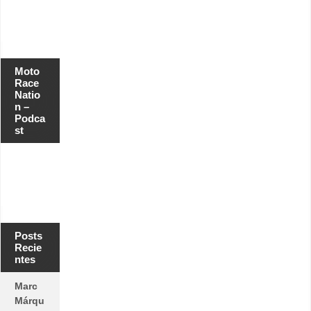
Moto
Race
Natio
n –
Podca
st
Posts
Recie
ntes
Marc
Márqu