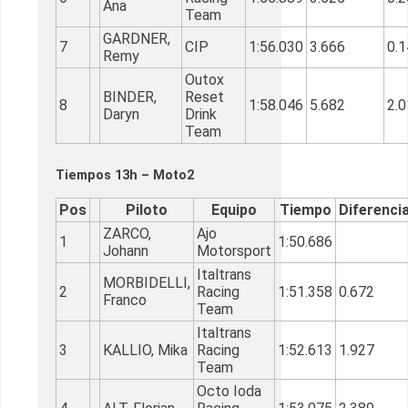
Ana
Team
GARDNER,
7
CIP
1:56.030
3.666
0.
Remy
Outox
BINDER,
Reset
8
1:58.046
5.682
2.
Daryn
Drink
Team
Tiempos 13h – Moto2
Pos
Piloto
Equipo
Tiempo
Diferenci
ZARCO,
Ajo
1
1:50.686
Johann
Motorsport
Italtrans
MORBIDELLI,
2
Racing
1:51.358
0.672
Franco
Team
Italtrans
3
KALLIO, Mika
Racing
1:52.613
1.927
Team
Octo Ioda