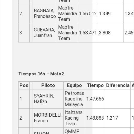
Team
Mapfre
BAGNAIA,
2
Mahindra
1:56.012
1.349
1.34
Francesco
Team
Mapfre
GUEVARA,
3
Mahindra
1:58.471
3.808
2.45
Juanfran
Team
Tiempos 16h – Moto2
Pos
Piloto
Equipo
Tiempo
Diferencia
A
Petronas
SYAHRIN,
1
Raceline
1:47.666
Hafizh
Malaysia
Italtrans
MORBIDELLI,
2
Racing
1:48.883
1.217
1
Franco
Team
QMMF