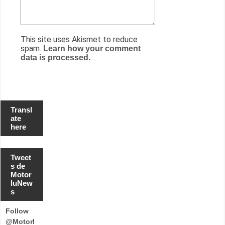
This site uses Akismet to reduce
spam.
Learn how your comment
data is processed.
Transl
ate
here
Tweet
s de
Motor
luNew
s
Follow
@Motorl