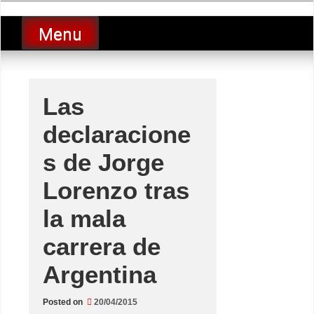
Skip
luciolopezgp
to
Lucio Lopez GP
Menu
content
Las
declaracione
s de Jorge
Lorenzo tras
la mala
carrera de
Argentina
Posted on
20/04/2015