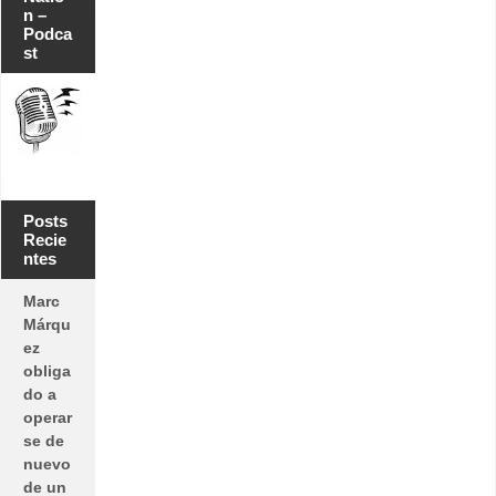
n –
Podca
st
Posts
Recie
ntes
Marc
Márqu
ez
obliga
do a
operar
se de
nuevo
de un