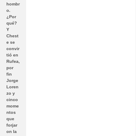
hombr
o.
¿Por
qué?
Y
Chest
e se
convir
tió en
Rufea,
por
fin
Jorge
Loren
zo y
cinco
mome
ntos
que
forjar
on la