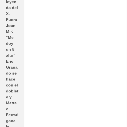
leyen
da del
X-
Fuera
Joan
Mir:
“Me
doy
un 8
alto”
Eric
Grana
do se
hace
con el
doblet
e y
Matte
o
Ferrari
gana
la