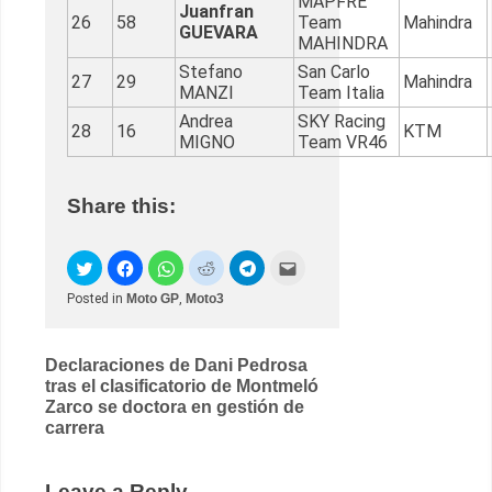
MAPFRE
Juanfran
26
58
Team
Mahindra
GUEVARA
MAHINDRA
Stefano
San Carlo
27
29
Mahindra
MANZI
Team Italia
Andrea
SKY Racing
28
16
KTM
MIGNO
Team VR46
Share this:
Posted in
Moto GP
,
Moto3
Post
Declaraciones de Dani Pedrosa
tras el clasificatorio de Montmeló
navigation
Zarco se doctora en gestión de
carrera
Leave a Reply