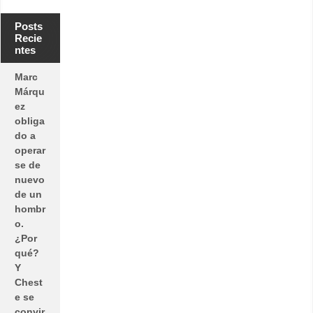
Posts
Recie
ntes
Marc
Márqu
ez
obliga
do a
operar
se de
nuevo
de un
hombr
o.
¿Por
qué?
Y
Chest
e se
convir