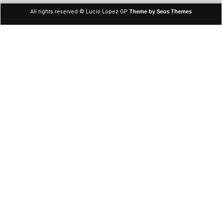
All rights reserved © Lucio Lopez GP
Theme by Seos Themes