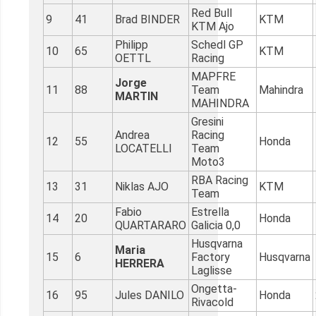
Red Bull
9
41
Brad BINDER
KTM
KTM Ajo
Philipp
Schedl GP
10
65
KTM
OETTL
Racing
MAPFRE
Jorge
11
88
Team
Mahindra
MARTIN
MAHINDRA
Gresini
Andrea
Racing
12
55
Honda
LOCATELLI
Team
Moto3
RBA Racing
13
31
Niklas AJO
KTM
Team
Fabio
Estrella
14
20
Honda
QUARTARARO
Galicia 0,0
Husqvarna
Maria
15
6
Factory
Husqvarna
HERRERA
Laglisse
Ongetta-
16
95
Jules DANILO
Honda
Rivacold