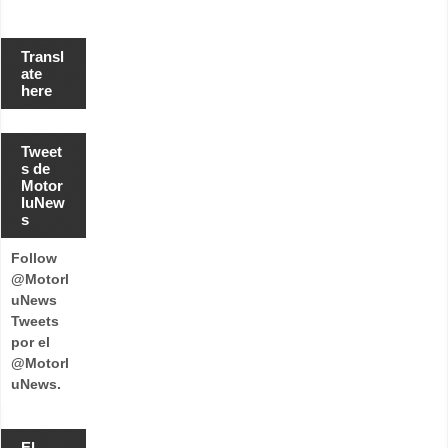
Transl
ate
here
Tweet
s de
Motor
luNew
s
Follow
@Motorl
uNews
Tweets
por el
@Motorl
uNews.
El