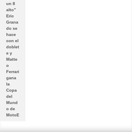
un 8
alto”
Eric
Grana
do se
hace
con el
doblet
e y
Matte
o
Ferrari
gana
la
Copa
del
Mund
o de
MotoE