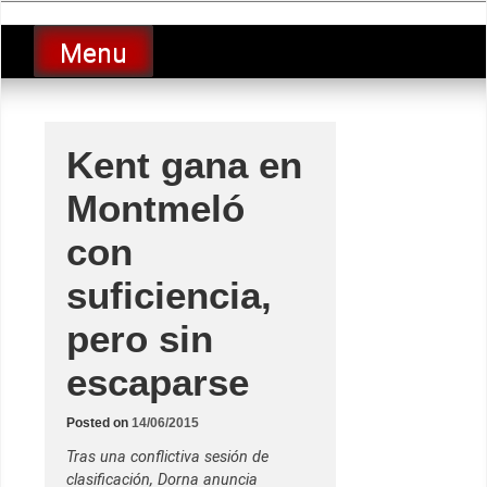
Skip
luciolopezgp
to
Lucio Lopez GP
Menu
content
Kent gana en
Montmeló
con
suficiencia,
pero sin
escaparse
Posted on
14/06/2015
Tras una conflictiva sesión de
clasificación, Dorna anuncia