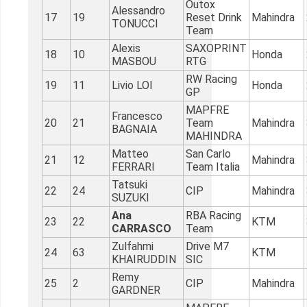
Outox
Alessandro
17
19
Reset Drink
Mahindra
TONUCCI
Team
Alexis
SAXOPRINT
18
10
Honda
MASBOU
RTG
RW Racing
19
11
Livio LOI
Honda
GP
MAPFRE
Francesco
20
21
Team
Mahindra
BAGNAIA
MAHINDRA
Matteo
San Carlo
21
12
Mahindra
FERRARI
Team Italia
Tatsuki
22
24
CIP
Mahindra
SUZUKI
Ana
RBA Racing
23
22
KTM
CARRASCO
Team
Zulfahmi
Drive M7
24
63
KTM
KHAIRUDDIN
SIC
Remy
25
2
CIP
Mahindra
GARDNER