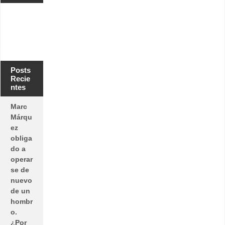
Posts
Recie
ntes
Marc
Márqu
ez
obliga
do a
operar
se de
nuevo
de un
hombr
o.
¿Por