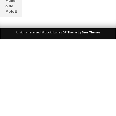
Mund
o de
MotoE
All rights reserved © Lucio Lopez GP
Theme by Seos Themes