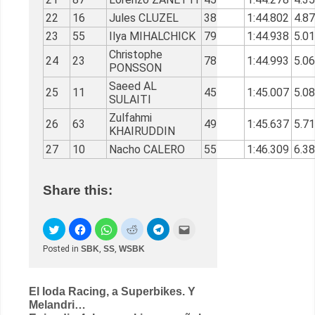
22
16
Jules CLUZEL
38
1:44.802
4.8
23
55
Ilya MIHALCHICK
79
1:44.938
5.0
Christophe
24
23
78
1:44.993
5.0
PONSSON
Saeed AL
25
11
45
1:45.007
5.0
SULAITI
Zulfahmi
26
63
49
1:45.637
5.7
KHAIRUDDIN
27
10
Nacho CALERO
55
1:46.309
6.3
Share this:
Posted in
SBK
,
SS
,
WSBK
Post
El Ioda Racing, a Superbikes. Y
Melandri…
navigation