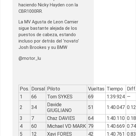
haciendo Nicky Hayden con la
CBR1000RR.
La MV Agusta de Leon Camier
sigue bastante alejada de los
puestos de cabeza, estando
incluso por detrás del ‘novato’
Josh Brookes y su BMW
@motor_lu
Pos.
Dorsal
Piloto
Vueltas
Tiempo
Diff
1
66
Tom SYKES
69
1:39.924
—
Davide
2
34
51
1:40.047
0.1
GIUGLIANO
3
7
Chaz DAVIES
64
1:40.110
0.1
4
60
Michael VD MARK
79
1:40.669
0.7
5
12
Xavi FORES
42
1:40.761
0.8