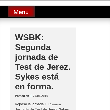
Skip
luciolopezgp
to
Lucio Lopez GP
Menu
content
WSBK:
Segunda
jornada de
Test de Jerez.
Sykes está
en forma.
Posted on
27/01/2016
Repasa la jornada 1:
Primera
Jornada de Test de Jerez. Sykes