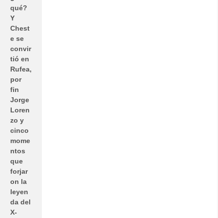
qué?
Y
Chest
e se
convir
tió en
Rufea,
por
fin
Jorge
Loren
zo y
cinco
mome
ntos
que
forjar
on la
leyen
da del
X-