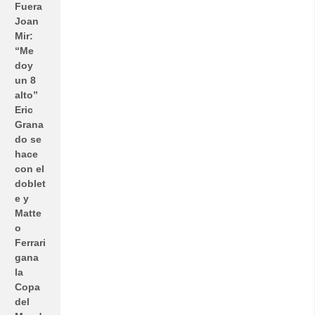
Fuera
Joan
Mir:
“Me
doy
un 8
alto”
Eric
Grana
do se
hace
con el
doblet
e y
Matte
o
Ferrari
gana
la
Copa
del