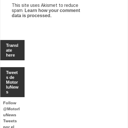
This site uses Akismet to reduce
spam.
Learn how your comment
data is processed.
Transl
ate
here
Tweet
s de
Motor
luNew
s
Follow
@Motorl
uNews
Tweets
por el