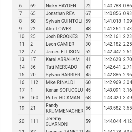
6
69
Nicky HAYDEN
72
1:40.788
0.8
7
65
Jonathan REA
67
1:40.856
0.9
8
50
Sylvain GUINTOLI
59
1:41.018
1.0
9
22
Alex LOWES
48
1:41.361
1.4
10
25
Josh BROOKES
74
1:42.161
2.2
11
2
Leon CAMIER
30
1:42.182
2.2
12
77
James ELLISON
52
1:42.442
2.5
13
17
Karel ABRAHAM
41
1:42.628
2.7
14
36
Tati MERCADO
47
1:42.641
2.7
15
20
Sylvain BARRIER
45
1:42.886
2.9
16
112
Mike RINALDI
60
1:42.969
3.0
17
1
Kenan SOFUOGLU
45
1:43.091
3.1
18
160
Peter HICKMAN
68
1:43.420
3.4
Randy
19
21
56
1:43.582
3.6
KRUMMENACHER
Jeremy
20
111
59
1:44.044
4.1
GUARNONI
21
87
Lorenzo ZANETTI
45
1:44.278
4.3