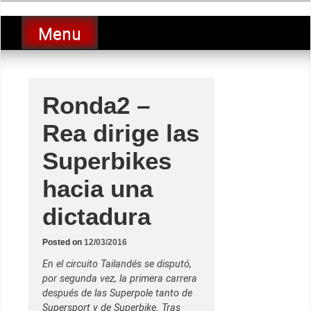
Skip
luciolopezgp
to
Lucio Lopez GP
Menu
content
Ronda2 –
Rea dirige las
Superbikes
hacia una
dictadura
Posted on
12/03/2016
En el circuito Tailandés se disputó,
por segunda vez, la primera carrera
después de las Superpole tanto de
Supersport y de Superbike. Tras