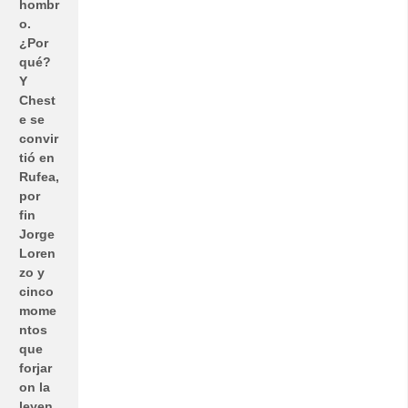
hombr
o.
¿Por
qué?
Y
Chest
e se
convir
tió en
Rufea,
por
fin
Jorge
Loren
zo y
cinco
mome
ntos
que
forjar
on la
leyen