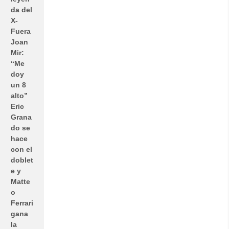
da del
X-
Fuera
Joan
Mir:
“Me
doy
un 8
alto”
Eric
Grana
do se
hace
con el
doblet
e y
Matte
o
Ferrari
gana
la