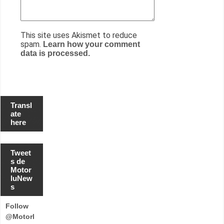
This site uses Akismet to reduce
spam.
Learn how your comment
data is processed.
Transl
ate
here
Tweet
s de
Motor
luNew
s
Follow
@Motorl