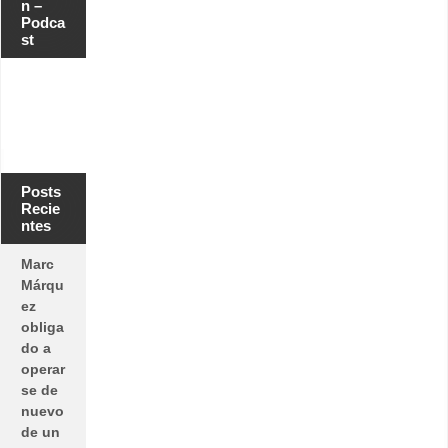
n –
Podca
st
Posts
Recie
ntes
Marc
Márqu
ez
obliga
do a
operar
se de
nuevo
de un