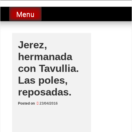
Skip
luciolopezgp
to
Lucio Lopez GP
Menu
content
Jerez,
hermanada
con Tavullia.
Las poles,
reposadas.
Posted on
23/04/2016