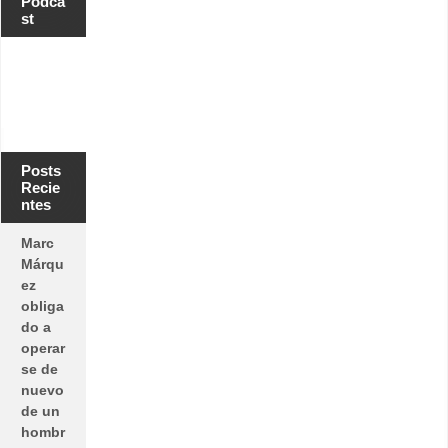
Podca
st
Posts
Recie
ntes
Marc
Márqu
ez
obliga
do a
operar
se de
nuevo
de un
hombr