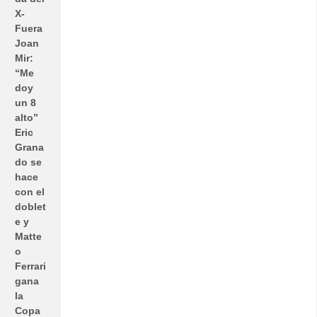
X-
Fuera
Joan
Mir:
“Me
doy
un 8
alto”
Eric
Grana
do se
hace
con el
doblet
e y
Matte
o
Ferrari
gana
la
Copa