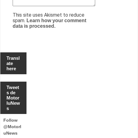
This site uses Akismet to reduce
spam.
Learn how your comment
data is processed.
Transl
ate
here
Tweet
s de
Motor
luNew
s
Follow
@Motorl
uNews