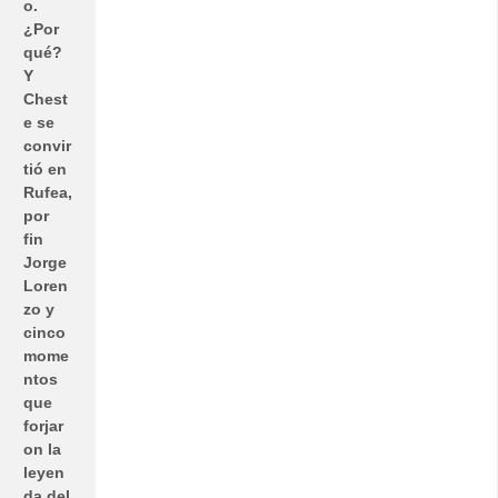
o.
¿Por
qué?
Y
Chest
e se
convir
tió en
Rufea,
por
fin
Jorge
Loren
zo y
cinco
mome
ntos
que
forjar
on la
leyen
da del