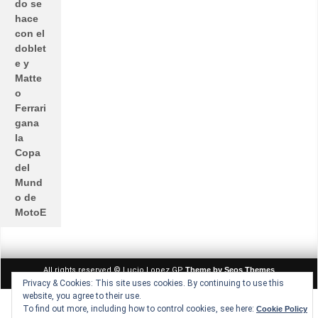
do se
hace
con el
doblet
e y
Matte
o
Ferrari
gana
la
Copa
del
Mund
o de
MotoE
All rights reserved © Lucio Lopez GP
Theme by Seos Themes
Privacy & Cookies: This site uses cookies. By continuing to use this
website, you agree to their use.
To find out more, including how to control cookies, see here:
Cookie Policy