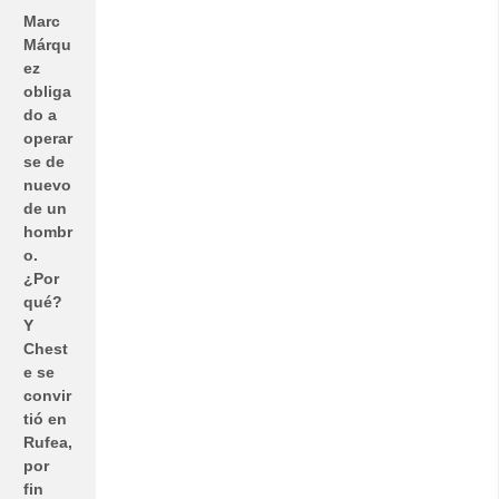
Marc
Márqu
ez
obliga
do a
operar
se de
nuevo
de un
hombr
o.
¿Por
qué?
Y
Chest
e se
convir
tió en
Rufea,
por
fin