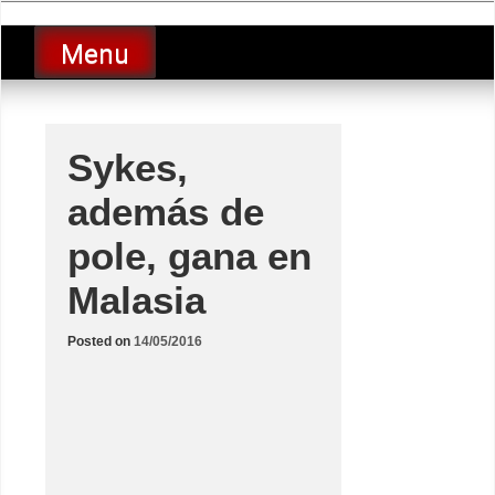
Skip
luciolopezgp
to
Lucio Lopez GP
Menu
content
Sykes,
además de
pole, gana en
Malasia
Posted on
14/05/2016