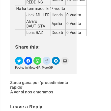
REDDING
No ha terminado la 1ª vuelta
Jack MILLER
Honda
0 Vuelta
Alvaro
Aprilia
0 Vuelta
BAUTISTA
Loris BAZ
Ducati
0 Vuelta
Share this:
Posted in
Moto GP
,
MotoGP
Post
Zarco gana por ‘procedimiento
rápido’
navigation
A ver si nos enteramos
Leave a Reply