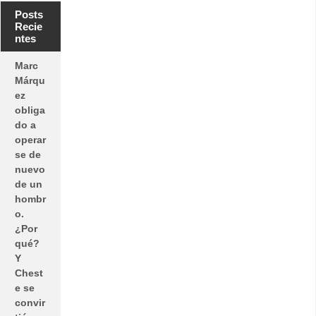
Posts
Recie
ntes
Marc
Márqu
ez
obliga
do a
operar
se de
nuevo
de un
hombr
o.
¿Por
qué?
Y
Chest
e se
convir