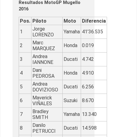
Resultados MotoGP Mugello
2016
Pos.
Piloto
Moto
Diferencia
Jorge
1
Yamaha
41’36.535
LORENZO
Marc
2
Honda
0.019
MARQUEZ
Andrea
3
Ducati
4.742
IANNONE
Dani
4
Honda
4.910
PEDROSA
Andrea
5
Ducati
6.256
DOVIZIOSO
Maverick
6
Suzuki
8.670
VIÑALES
Bradley
7
Yamaha
13.340
SMITH
Danilo
8
Ducati
14.598
PETRUCCI