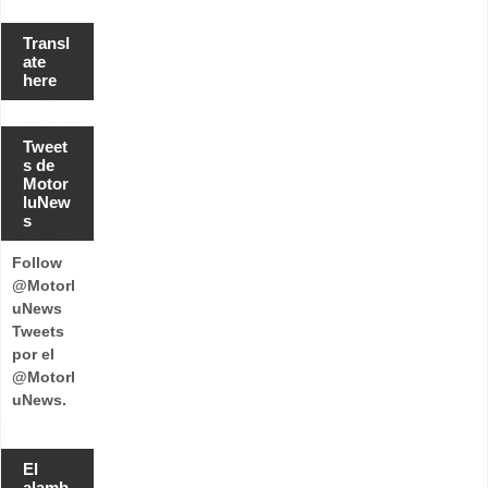
Transl
ate
here
Tweet
s de
Motor
luNew
s
Follow
@Motorl
uNews
Tweets
por el
@Motorl
uNews.
El
alamb