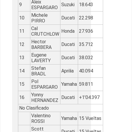
Aleix
9
Suzuki
18.643
ESPARGARO
Michele
10
Ducati
22.298
PIRRO
Cal
11
Honda
27.936
CRUTCHLOW
Hector
12
Ducati
35.712
BARBERA
Eugene
13
Ducati
38.032
LAVERTY
Stefan
14
Aprilia
40.094
BRADL
Pol
15
Yamaha
59.811
ESPARGARO
Yonny
16
Ducati
+1’04.397
HERNANDEZ
No Clasificado
Valentino
Yamaha
15 Vueltas
ROSSI
Scott
Ducati
15 Vueltas