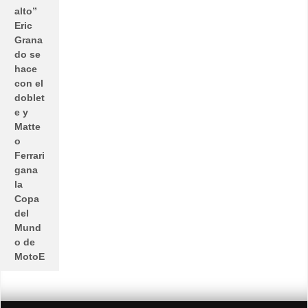
alto”
Eric
Grana
do se
hace
con el
doblet
e y
Matte
o
Ferrari
gana
la
Copa
del
Mund
o de
MotoE