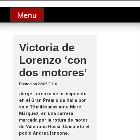
Skip
luciolopezgp
to
Lucio Lopez GP
Menu
content
Victoria de
Lorenzo ‘con
dos motores’
Posted on
22/05/2016
Jorge Lorenzo se ha impuesto
en el Gran Premio de Italia por
sólo 19 milésimas ante Marc
Márquez, en una carrera
marcada por la rotura de motor
de Valentino Rossi. Completó el
podio Andrea Iannone.