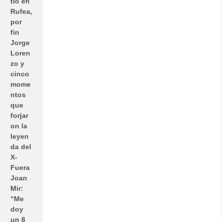
tió en
Rufea,
por
fin
Jorge
Loren
zo y
cinco
mome
ntos
que
forjar
on la
leyen
da del
X-
Fuera
Joan
Mir:
“Me
doy
un 8