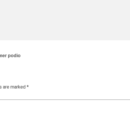
mer podio
ds are marked
*