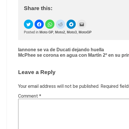
Share this:
Posted in
Moto GP
,
Moto2
,
Moto3
,
MotoGP
Post
Iannone se va de Ducati dejando huella
McPhee se corona en agua con Martín 2º en su pri
navigation
Leave a Reply
Your email address will not be published.
Required fiel
Comment
*