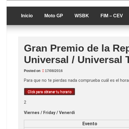
Skip
luciolopezgp
to
Lucio Lopez G
content
Inicio
Moto GP
WSBK
FIM – CEV
Gran Premio de la Re
Universal / Universal 
Posted on
17/08/2016
Para que no te pierdas nada comprueba cuál es el horar
Click para obtener tu horario
2
Viernes / Friday / Venerdi
Evento