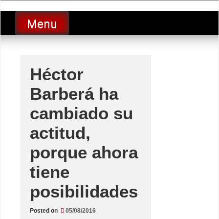
Skip
luciolopezgp
to
Lucio Lopez GP
Menu
content
Héctor
Barberá ha
cambiado su
actitud,
porque ahora
tiene
posibilidades
Posted on
05/08/2016