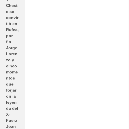
Chest
e se
convir
tió en
Rufea,
por
fin
Jorge
Loren
zo y
cinco
mome
ntos
que
forjar
on la
leyen
da del
X-
Fuera
Joan