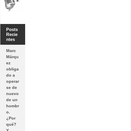
Posts
Recie
ntes
Marc
Márqu
ez
obliga
do a
operar
se de
nuevo
de un
hombr
o.
¿Por
qué?
Y