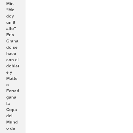
Mir:
“Me
doy
un 8
alto”
Eric
Grana
do se
hace
con el
doblet
e y
Matte
o
Ferrari
gana
la
Copa
del
Mund
o de