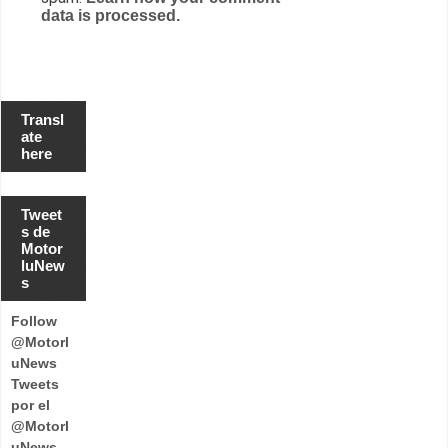
data is processed.
Transl
ate
here
Tweet
s de
Motor
luNew
s
Follow
@Motorl
uNews
Tweets
por el
@Motorl
uNews.