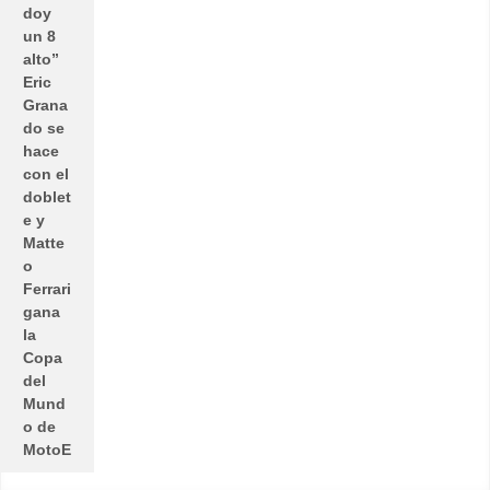
doy
un 8
alto”
Eric
Grana
do se
hace
con el
doblet
e y
Matte
o
Ferrari
gana
la
Copa
del
Mund
o de
MotoE