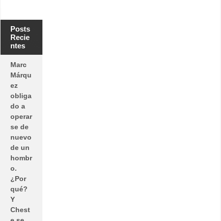
Posts
Recie
ntes
Marc
Márqu
ez
obliga
do a
operar
se de
nuevo
de un
hombr
o.
¿Por
qué?
Y
Chest
e se