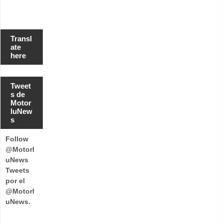
Transl
ate
here
Tweet
s de
Motor
luNew
s
Follow
@Motorl
uNews
Tweets
por el
@Motorl
uNews.