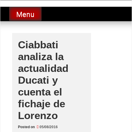
Skip
luciolopezgp
to
Lucio Lopez GP
Menu
content
Ciabbati
analiza la
actualidad
Ducati y
cuenta el
fichaje de
Lorenzo
Posted on
05/08/2016