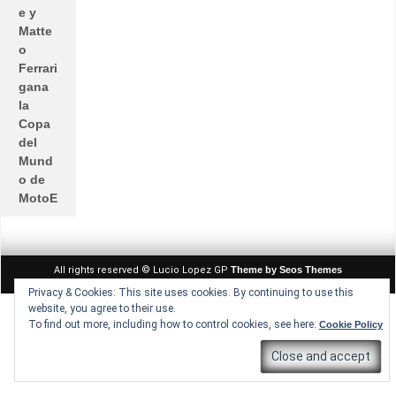
e y
Matte
o
Ferrari
gana
la
Copa
del
Mund
o de
MotoE
All rights reserved © Lucio Lopez GP
Theme by Seos Themes
Privacy & Cookies: This site uses cookies. By continuing to use this
website, you agree to their use.
To find out more, including how to control cookies, see here:
Cookie Policy