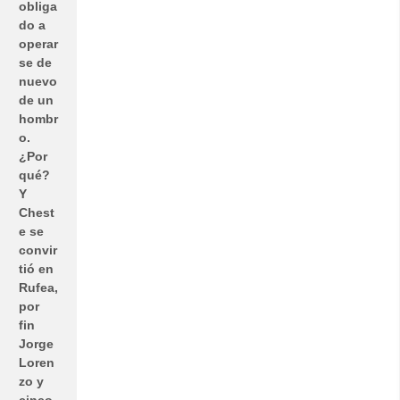
obliga
do a
operar
se de
nuevo
de un
hombr
o.
¿Por
qué?
Y
Chest
e se
convir
tió en
Rufea,
por
fin
Jorge
Loren
zo y