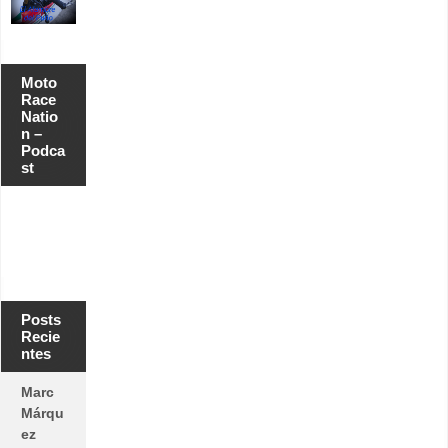
Moto
Race
Natio
n –
Podca
st
Posts
Recie
ntes
Marc
Márqu
ez