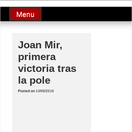
Skip
luciolopezgp
to
Lucio Lopez GP
Menu
content
Joan Mir,
primera
victoria tras
la pole
Posted on
14/08/2016