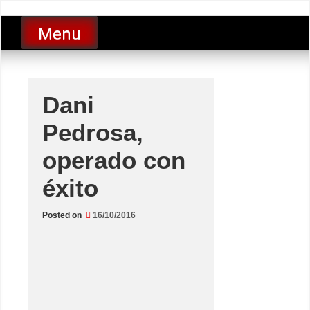
Skip
luciolopezgp
to
Lucio Lopez GP
Menu
content
Dani
Pedrosa,
operado con
éxito
Posted on
16/10/2016