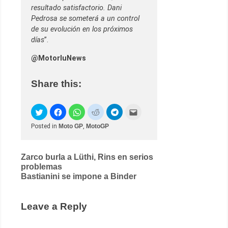
resultado satisfactorio. Dani
Pedrosa se someterá a un control
de su evolución en los próximos
días
”.
@MotorluNews
Share this:
Posted in
Moto GP
,
MotoGP
Post
Zarco burla a Lüthi, Rins en serios
problemas
navigation
Bastianini se impone a Binder
Leave a Reply