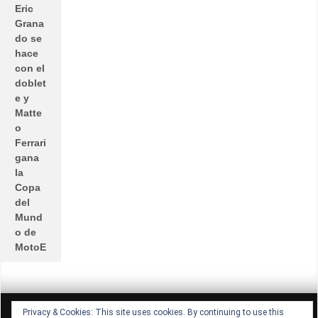
Eric
Grana
do se
hace
con el
doblet
e y
Matte
o
Ferrari
gana
la
Copa
del
Mund
o de
MotoE
All rights reserved © Lucio Lopez GP
Theme by Seos Themes
Privacy & Cookies: This site uses cookies. By continuing to use this