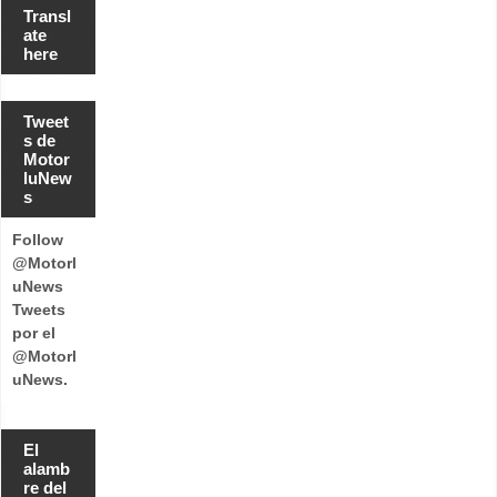
Transl
ate
here
Tweet
s de
Motor
luNew
s
Follow
@Motorl
uNews
Tweets
por el
@Motorl
uNews.
El
alamb
re del