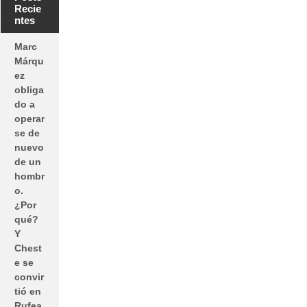
Recie
ntes
Marc
Márqu
ez
obliga
do a
operar
se de
nuevo
de un
hombr
o.
¿Por
qué?
Y
Chest
e se
convir
tió en
Rufea,