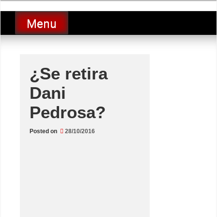
Skip
luciolopezgp
to
Lucio Lopez GP
Menu
content
¿Se retira
Dani
Pedrosa?
Posted on
28/10/2016