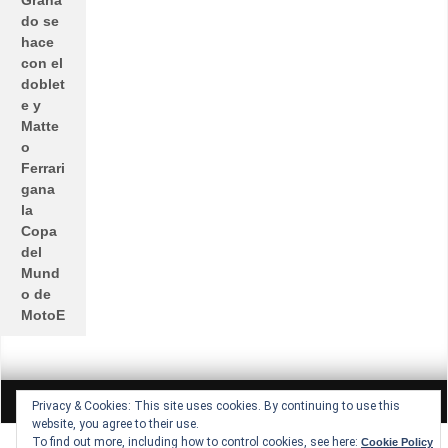
Grana
do se
hace
con el
doblet
e y
Matte
o
Ferrari
gana
la
Copa
del
Mund
o de
MotoE
All rights reserved © Lucio Lopez GP
Theme by Seos Themes
Privacy & Cookies: This site uses cookies. By continuing to use this
website, you agree to their use.
To find out more, including how to control cookies, see here:
Cookie Policy