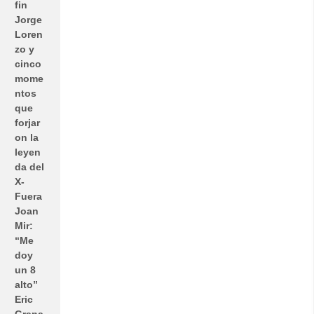
fin
Jorge
Loren
zo y
cinco
mome
ntos
que
forjar
on la
leyen
da del
X-
Fuera
Joan
Mir:
“Me
doy
un 8
alto”
Eric