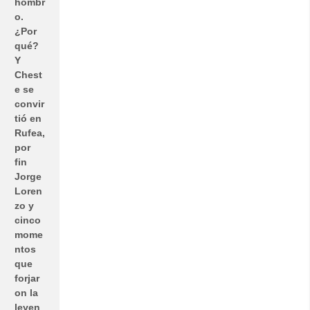
hombr
o.
¿Por
qué?
Y
Chest
e se
convir
tió en
Rufea,
por
fin
Jorge
Loren
zo y
cinco
mome
ntos
que
forjar
on la
leyen