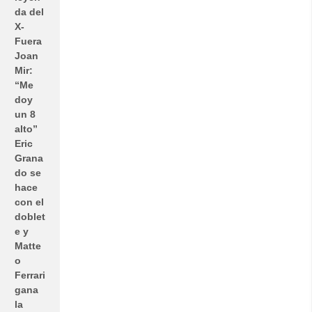
da del
X-
Fuera
Joan
Mir:
“Me
doy
un 8
alto”
Eric
Grana
do se
hace
con el
doblet
e y
Matte
o
Ferrari
gana
la