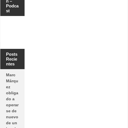
n –
Podca
st
Posts
Recie
ntes
Marc
Márqu
ez
obliga
do a
operar
se de
nuevo
de un