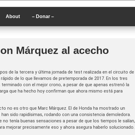
P
About
– Donar –
 con Márquez al acecho
os de la tercera y última jornada de test realizada en el circuito de
ás rápido de lo que llevamos de pretemporada de 2017. En los tres
a terminado con el mejor crono, a pesar de que apenas estrenó la
s larga que ha hecho hoy confirman que ahora mismo está para
irecto no es otro que Marc Márquez. El de Honda ha mostrado un
s han sido rapidísimas, rodando con una consistencia demoledora.
ue no tenía buenas sensaciones a pesar de que los tiempos le salían,
para mejorar precisamente eso y ahora asegura haberlo solucionado.