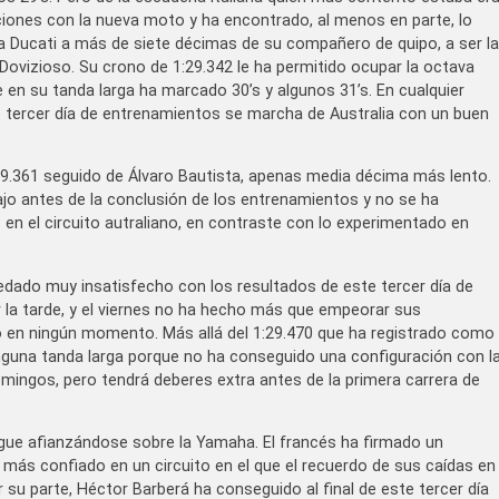
iones con la nueva moto y ha encontrado, al menos en parte, lo
nta Ducati a más de siete décimas de su compañero de quipo, a ser la
vizioso. Su crono de 1:29.342 le ha permitido ocupar la octava
e en su tanda larga ha marcado 30’s y algunos 31’s. En cualquier
te tercer día de entrenamientos se marcha de Australia con un buen
:29.361 seguido de Álvaro Bautista, apenas media décima más lento.
bajo antes de la conclusión de los entrenamientos y no se ha
n el circuito autraliano, en contraste con lo experimentado en
edado muy insatisfecho con los resultados de este tercer día de
r la tarde, y el viernes no ha hecho más que empeorar sus
o en ningún momento. Más allá del 1:29.470 que ha registrado como
nguna tanda larga porque no ha conseguido una configuración con l
omingos, pero tendrá deberes extra antes de la primera carrera de
gue afianzándose sobre la Yamaha. El francés ha firmado un
más confiado en un circuito en el que el recuerdo de sus caídas en
 su parte, Héctor Barberá ha conseguido al final de este tercer día