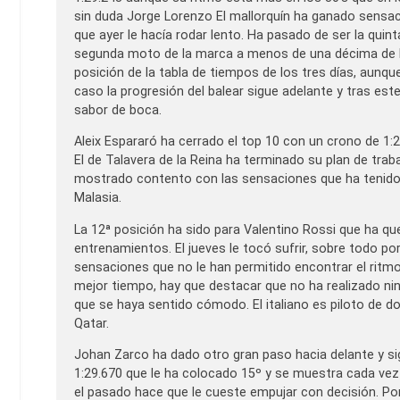
sin duda Jorge Lorenzo El mallorquín ha ganado sensac
que ayer le hacía rodar lento. Ha pasado de ser la qui
segunda moto de la marca a menos de una décima de Do
posición de la tabla de tiempos de los tres días, aunqu
caso la progresión del balear sigue adelante y tras es
sabor de boca.
Aleix Espararó ha cerrado el top 10 con un crono de 1
El de Talavera de la Reina ha terminado su plan de tra
mostrado contento con las sensaciones que ha tenido e
Malasia.
La 12ª posición ha sido para Valentino Rossi que ha qu
entrenamientos. El jueves le tocó sufrir, sobre todo po
sensaciones que no le han permitido encontrar el ritm
mejor tiempo, hay que destacar que no ha realizado ni
que se haya sentido cómodo. El italiano es piloto de d
Qatar.
Johan Zarco ha dado otro gran paso hacia delante y si
1:29.670 que le ha colocado 15º y se muestra cada vez 
el pasado hace que le cueste empujar con decisión. Por