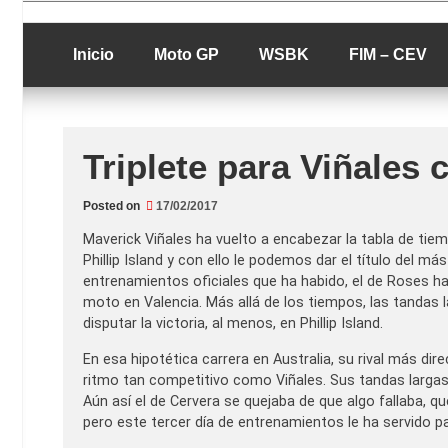
Skip
luciolopezgp
to
Lucio Lopez G
content
Inicio
Moto GP
WSBK
FIM – CEV
Triplete para Viñales
Posted on
17/02/2017
Maverick Viñales ha vuelto a encabezar la tabla de tiemp
Phillip Island y con ello le podemos dar el título del m
entrenamientos oficiales que ha habido, el de Roses h
moto en Valencia. Más allá de los tiempos, las tanda
disputar la victoria, al menos, en Phillip Island.
En esa hipotética carrera en Australia, su rival más d
ritmo tan competitivo como Viñales. Sus tandas larga
Aún así el de Cervera se quejaba de que algo fallaba, q
pero este tercer día de entrenamientos le ha servido 