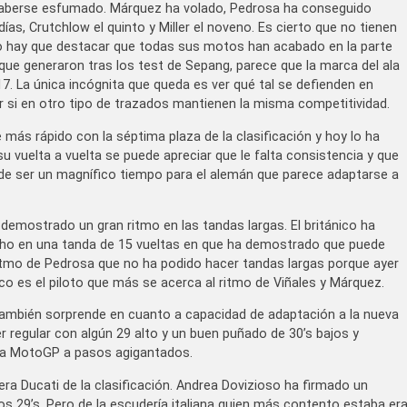
haberse esfumado. Márquez ha volado, Pedrosa ha conseguido
días, Crutchlow el quinto y Miller el noveno. Es cierto que no tienen
ero hay que destacar que todas sus motos han acabado en la parte
 que generaron tras los test de Sepang, parece que la marca del ala
. La única incógnita que queda es ver qué tal se defienden en
r si en otro tipo de trazados mantienen la misma competitividad.
 más rápido con la séptima plaza de la clasificación y hoy lo ha
u vuelta a vuelta se puede apreciar que le falta consistencia y que
a de ser un magnífico tiempo para el alemán que parece adaptarse a
demostrado un gran ritmo en las tandas largas. El británico ha
cho en una tanda de 15 vueltas en que ha demostrado que puede
ritmo de Pedrosa que no ha podido hacer tandas largas porque ayer
ico es el piloto que más se acerca al ritmo de Viñales y Márquez.
 también sorprende en cuanto a capacidad de adaptación a la nueva
 regular con algún 29 alto y un buen puñado de 30’s bajos y
a la MotoGP a pasos agigantados.
mera Ducati de la clasificación. Andrea Dovizioso ha firmado un
os 29’s. Pero de la escudería italiana quien más contento estaba er