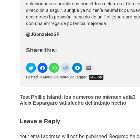
solucionar sus problemas con el tren delantero. Con es
dirección a seguir, aunque ya no tenía neumáticos nue
decimosexta posición, seguido de un Pol Espargaró qu
con una entrega de potencia mejorada.
@JGonzalezGP
Share this:
Posted in
Moto GP
,
MotoGP
Tagged
MotoGP
Post
Test Phillip Island: los números no mienten #día3
Aleix Espargaró satisfecho del trabajo hecho
navigation
Leave a Reply
Your email address will not be published.
Required fiel