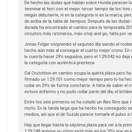
De hecho las dudas que habían sobre Honda parecen 
terminar el test con el mejor tercer tiempo de los tres 
ningún debutante, ni en la categoría ni en la marca, p
de arriba de la tabla de tiempos. Después de las dudas
dorada ha encontrado el camino para la temporada 2017
circuitos más ratoneros, más stop and go, falta por ve
Jonas Folger sorprendió el segundo día siendo el rookie
hecho aún más al conseguir el cuerto mejor crono. En s
le cuesta hacer 29’s seguidos, pero el 1:29.042 no dej
la categoría con auténtica presteza.
Cal Crutchlow en cambio ocupa la quinta plaza pero ha 
firmado un 1:29.101 como mejor tiempo pero lo ha he
rodar en 29’s de forma constante. A falta de saber el 
estuvo enfermo y no pudo rodar parte del día, el britán
Entre los seis primeros se ha colado un Álex Rins que
moto. En la tanda larga que ha hecho ha conseguido ser
medios, así que el de Suzuki parece tomarle el pulso 
Hay que llegar hasta la séptima plaza para ver a la pri
1:29.248 aunque su ritmo está más en los 30’s que en l