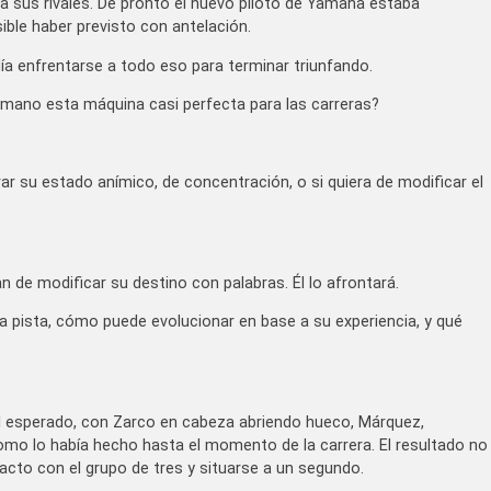
ta sus rivales. De pronto el nuevo piloto de Yamaha estaba
ble haber previsto con antelación.
a enfrentarse a todo eso para terminar triunfando.
 mano esta máquina casi perfecta para las carreras?
ar su estado anímico, de concentración, o si quiera de modificar el
de modificar su destino con palabras. Él lo afrontará.
la pista, cómo puede evolucionar en base a su experiencia, y qué
l esperado, con Zarco en cabeza abriendo hueco, Márquez,
 como lo había hecho hasta el momento de la carrera. El resultado no
tacto con el grupo de tres y situarse a un segundo.