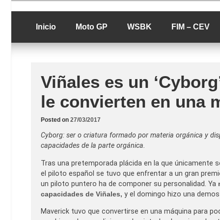
Skip
luciolopezgp
to
Lucio Lopez G
content
Inicio
Moto GP
WSBK
FIM – CEV
Viñales es un ‘Cyborg’
le convierten en una 
Posted on
27/03/2017
Cyborg: ser o criatura formado por materia orgánica y disp
capacidades de la parte orgánica.
Tras una pretemporada plácida en la que únicamente se 
el piloto español se tuvo que enfrentar a un gran pre
un piloto puntero ha de componer su personalidad. Ya
capacidades de Viñales,
y el domingo hizo una demost
Maverick tuvo que convertirse en una máquina para pode