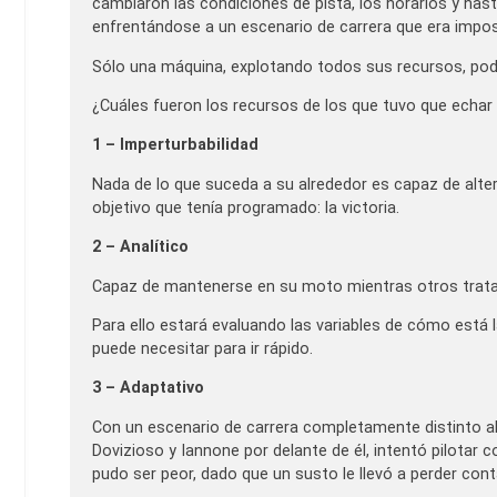
cambiaron las condiciones de pista, los horarios y has
enfrentándose a un escenario de carrera que era imposi
Sólo una máquina, explotando todos sus recursos, podí
¿Cuáles fueron los recursos de los que tuvo que echar
1 – Imperturbabilidad
Nada de lo que suceda a su alrededor es capaz de alter
objetivo que tenía programado: la victoria.
2 – Analítico
Capaz de mantenerse en su moto mientras otros tratan 
Para ello estará evaluando las variables de cómo está 
puede necesitar para ir rápido.
3 – Adaptativo
Con un escenario de carrera completamente distinto a
Dovizioso y Iannone por delante de él, intentó pilotar
pudo ser peor, dado que un susto le llevó a perder con