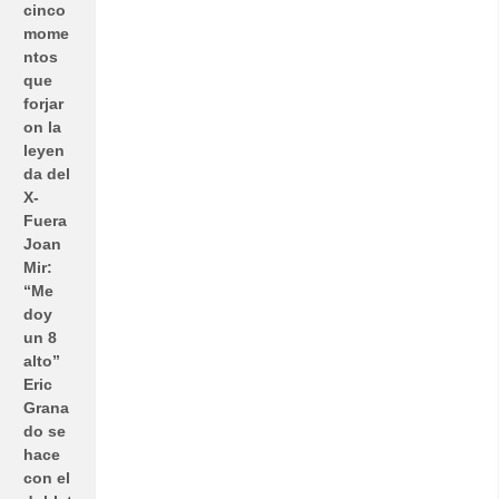
cinco
mome
ntos
que
forjar
on la
leyen
da del
X-
Fuera
Joan
Mir:
“Me
doy
un 8
alto”
Eric
Grana
do se
hace
con el