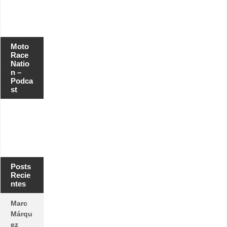
Moto
Race
Natio
n –
Podca
st
Posts
Recie
ntes
Marc
Márqu
ez