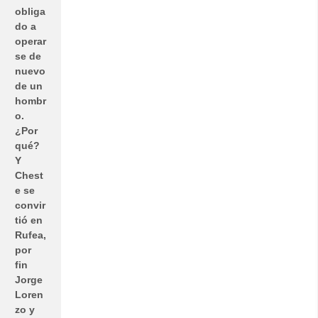
obliga
do a
operar
se de
nuevo
de un
hombr
o.
¿Por
qué?
Y
Chest
e se
convir
tió en
Rufea,
por
fin
Jorge
Loren
zo y