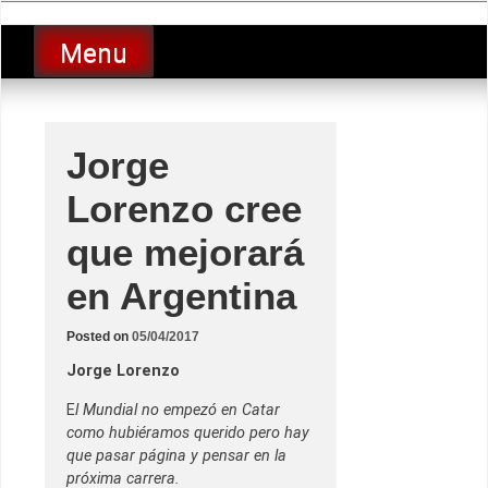
Skip
luciolopezgp
to
Lucio Lopez GP
Menu
content
Jorge
Lorenzo cree
que mejorará
en Argentina
Posted on
05/04/2017
Jorge Lorenzo
E
l Mundial no empezó en Catar
como hubiéramos querido pero hay
que pasar página y pensar en la
próxima carrera.