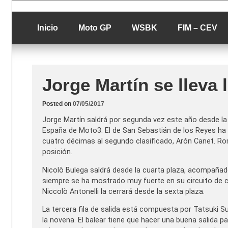
Skip
luciolopezgp
to
Lucio Lopez G
content
Inicio
Moto GP
WSBK
FIM – CEV
Jorge Martín se lleva 
Posted on
07/05/2017
Jorge Martín saldrá por segunda vez este año desde la p
España de Moto3. El de San Sebastián de los Reyes ha 
cuatro décimas al segundo clasificado, Arón Canet. Roma
posición.
Nicolò Bulega saldrá desde la cuarta plaza, acompañado
siempre se ha mostrado muy fuerte en su circuito de ca
Niccolò Antonelli la cerrará desde la sexta plaza.
La tercera fila de salida está compuesta por Tatsuki S
la novena. El balear tiene que hacer una buena salida p