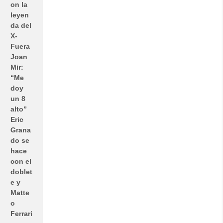
on la
leyen
da del
X-
Fuera
Joan
Mir:
“Me
doy
un 8
alto”
Eric
Grana
do se
hace
con el
doblet
e y
Matte
o
Ferrari