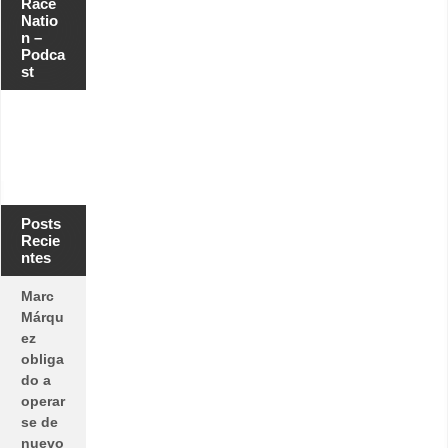
Race
Natio
n –
Podca
st
Posts
Recie
ntes
Marc
Márqu
ez
obliga
do a
operar
se de
nuevo