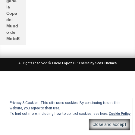
gana
la
Copa
del
Mund
o de
MotoE
All rights reserved © Lucio Lopez GP
Theme by Seos Themes
Privacy & Cookies: This site uses cookies. By continuing to use this
website, you agree to their use.
To find out more, including how to control cookies, see here:
Cookie Policy