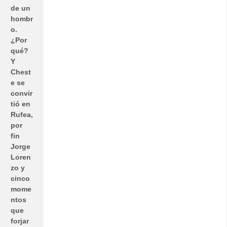
de un
hombr
o.
¿Por
qué?
Y
Chest
e se
convir
tió en
Rufea,
por
fin
Jorge
Loren
zo y
cinco
mome
ntos
que
forjar