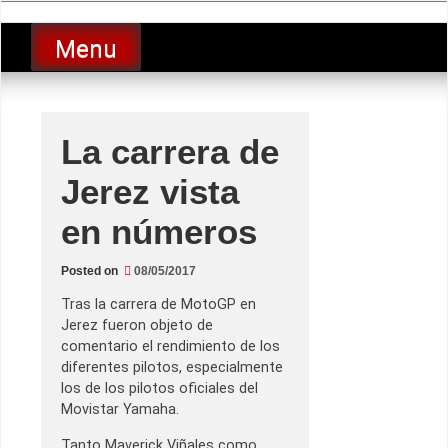
Skip
luciolopezgp
to
Lucio Lopez GP
Menu
content
La carrera de
Jerez vista
en números
Posted on
08/05/2017
Tras la carrera de MotoGP en
Jerez fueron objeto de
comentario el rendimiento de los
diferentes pilotos, especialmente
los de los pilotos oficiales del
Movistar Yamaha.
Tanto Maverick Viñales como