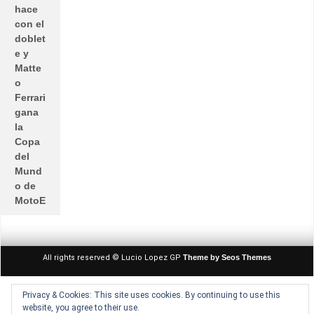
hace
con el
doblet
e y
Matte
o
Ferrari
gana
la
Copa
del
Mund
o de
MotoE
All rights reserved © Lucio Lopez GP
Theme by Seos Themes
Privacy & Cookies: This site uses cookies. By continuing to use this
website, you agree to their use.