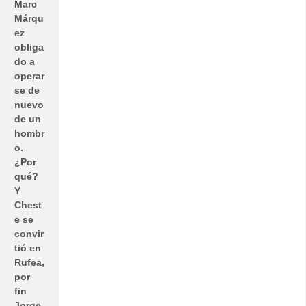
Marc
Márqu
ez
obliga
do a
operar
se de
nuevo
de un
hombr
o.
¿Por
qué?
Y
Chest
e se
convir
tió en
Rufea,
por
fin
Jorge