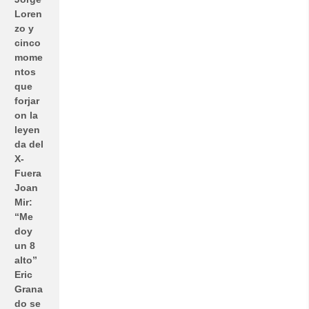
Loren
zo y
cinco
mome
ntos
que
forjar
on la
leyen
da del
X-
Fuera
Joan
Mir:
“Me
doy
un 8
alto”
Eric
Grana
do se