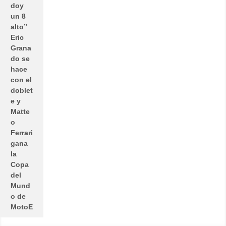
doy
un 8
alto”
Eric
Grana
do se
hace
con el
doblet
e y
Matte
o
Ferrari
gana
la
Copa
del
Mund
o de
MotoE