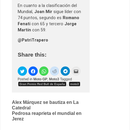
En cuanto a la clasificación del
Mundial,
Joan Mir
sigue líder con
74 puntos, segundo es
Romano
Fenati
con 65 y tercero
Jorge
Martín
con 59.
@PatriTrapero
Share this:
Posted in
Moto GP
,
Moto3
Tagged
,
Gran Pemio Red Bull de España
moto3
Post
Alex Márquez se bautiza en La
Catedral
navigation
Pedrosa reaprieta el mundial en
Jerez