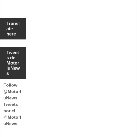
Transl
ate
here
Tweet
s de
Motor
luNew
s
Follow
@Motorl
uNews
Tweets
por el
@Motorl
uNews.