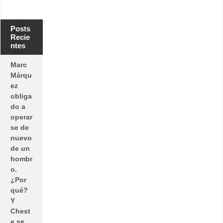
Posts
Recie
ntes
Marc
Márqu
ez
obliga
do a
operar
se de
nuevo
de un
hombr
o.
¿Por
qué?
Y
Chest
e se