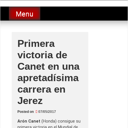
Skip
luciolopezgp
to
Lucio Lopez GP
Menu
content
Primera
victoria de
Canet en una
apretadísima
carrera en
Jerez
Posted on
07/05/2017
Arón Canet
(Honda) consigue su
primera victoria en el Mundial de