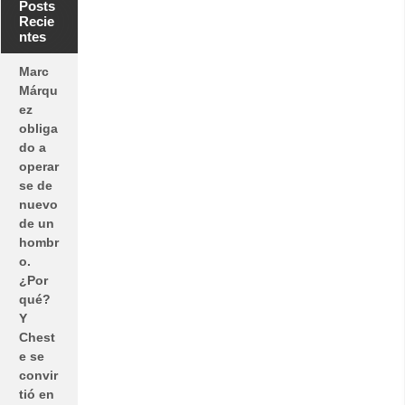
Posts
Recie
ntes
Marc
Márqu
ez
obliga
do a
operar
se de
nuevo
de un
hombr
o.
¿Por
qué?
Y
Chest
e se
convir
tió en