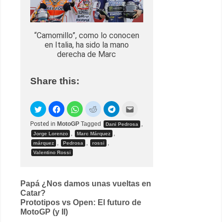
“Camomillo”, como lo conocen
en Italia, ha sido la mano
derecha de Marc
Share this:
Posted in
MotoGP
Tagged
,
Dani Pedrosa
,
,
Jorge Lorenzo
Marc Márquez
,
,
,
márquez
Pedrosa
rossi
Valentino Rossi
Post
Papá ¿Nos damos unas vueltas en
Catar?
navigation
Prototipos vs Open: El futuro de
MotoGP (y II)