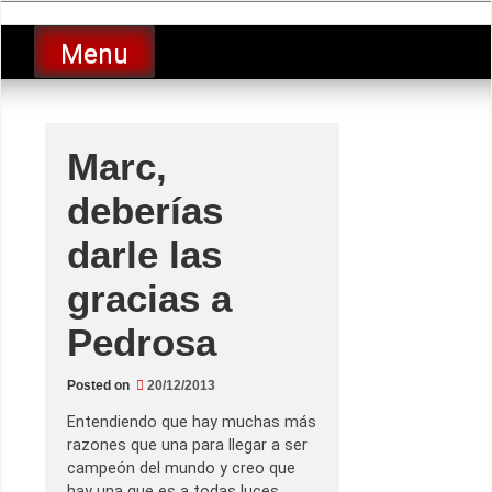
Skip
luciolopezgp
to
Lucio Lopez GP
Menu
content
Marc,
deberías
darle las
gracias a
Pedrosa
Posted on
20/12/2013
Entendiendo que hay muchas más
razones que una para llegar a ser
campeón del mundo y creo que
hay una que es a todas luces