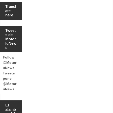
Transl
ate
here
Tweet
s de
Motor
luNew
s
Follow
@Motorl
uNews
Tweets
por el
@Motorl
uNews.
El
alamb